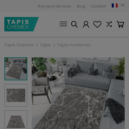
FR
À propos de nous
Blog
Contact
Tapis Chemex
Tapis
Tapis modernes