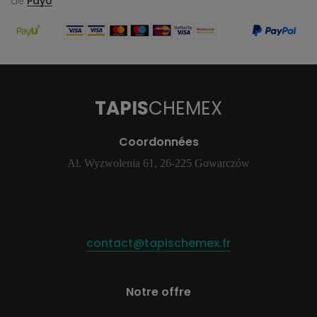
de
PayU
TAPIS
CHEMEX
Coordonnées
Al. Wyzwolenia 61, 26-225 Gowarczów
contact@tapischemex.fr
Notre offre