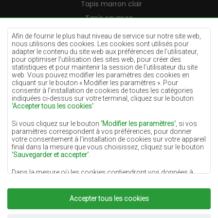
Tapis marron clair
Tapis saumon
Tapis crème
Afin de fournir le plus haut niveau de service sur notre site web,
nous utilisons des cookies. Les cookies sont utilisés pour
Tapis lilas
adapter le contenu du site web aux préférences de l’utilisateur,
pour optimiser l’utilisation des sites web, pour créer des
Tapis jaunes
statistiques et pour maintenir la session de l’utilisateur du site
Tapis menthe
web. Vous pouvez modifier les paramètres des cookies en
cliquant sur le bouton « Modifier les paramètres ». Pour
Tapis bleus
consentir à l’installation de cookies de toutes les catégories
indiquées ci-dessus sur votre terminal, cliquez sur le bouton
Tapis oranges
'Accepter tous les cookies'
.
Tapis roses
Si vous cliquez sur le bouton
'Modifier les paramètres'
, si vos
Tapis gris
paramètres correspondent à vos préférences, pour donner
votre consentement à l'installation de cookies sur votre appareil
Tapis terre cuite
final dans la mesure que vous choisissez, cliquez sur le bouton
'Sauvegarder et accepter'
.
Tapis verts
Dans la mesure où les cookies contiendront vos données à
Tapis dorés
caractère personnel, la base du traitement est l'intérêt légitime
du responsable du traitement des données (DYWANYCHEMEX)
ou de tiers sous la forme de la fourniture de services de haute
Accepter tous les cookies
qualité sur notre site Web et des activités de marketing du
responsable du traitement des données et de ses Partenaires de
Copyright 2022
Tapis Chemex.
Tous droits réservés.