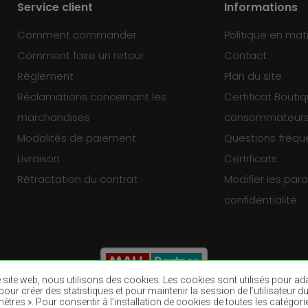
Service client
Informations
Comment commander
Politique en mat
Comment faire un retour
Contact
Règlement
Plan du site
Réclamations concernant les
Certificat Bouti
marchandises
consommateur
Modalités de paiement
Questions fréq
Livraison
Certificats
Rétractation du contrat
Modifier les pa
confidentialité
re site web, nous utilisons des cookies. Les cookies sont utilisés pour a
eb, pour créer des statistiques et pour maintenir la session de l’utilisate
ètres ». Pour consentir à l’installation de cookies de toutes les catégori