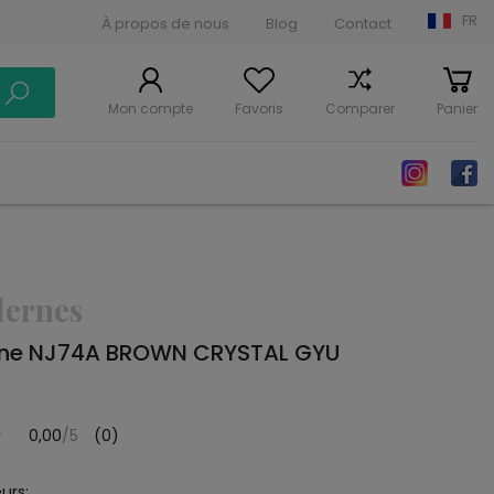
FR
À propos de nous
Blog
Contact
Mon compte
Favoris
Comparer
Panier
dernes
rne NJ74A BROWN CRYSTAL GYU
0,00
/5
(0)
urs: