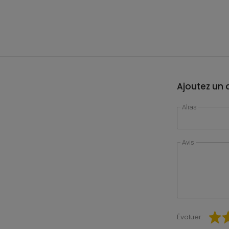
Ajoutez un a
Alias
Avis
Évaluer: