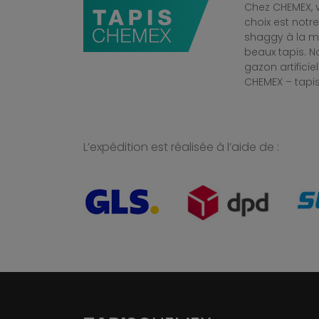
Chez CHEMEX, v
choix est notr
shaggy à la mo
beaux tapis. 
gazon artificiel
CHEMEX – tapis
L’expédition est réalisée à l’aide de :