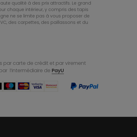
te qualité à des prix attractifs. Le grand
ur chaque intérieur, y compris des tapis
ligne ne se limite pas à vous proposer de
C, des carpettes, des paillassons et du
 par carte de crédit et par virement
par l’intermédiaire de
PayU