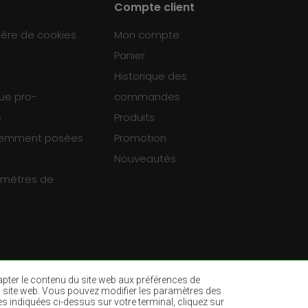
Compte client
ière de cookies
Mon compte
Panier
Historique des
que pro-
commandes
s
Produits
uemment posées
Promotion
Nouveautés
ramètres de
dapter le contenu du site web aux préférences de
ur du site web. Vous pouvez modifier les paramètres des
es indiquées ci-dessus sur votre terminal, cliquez sur