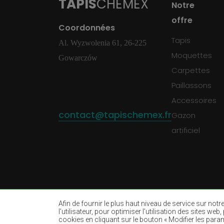
TAPIS
CHEMEX
Notre
offre
Coordonnées
Tapis
Al. Wyzwolenia 61, 26-225
Moquettes
Gowarczów
Carpettes
Paillassons
Accessoires
contact@tapischemex.fr
Gazon
artificiel
Afin de fournir le plus haut niveau de service sur not
l’utilisateur, pour optimiser l’utilisation des sites w
cookies en cliquant sur le bouton « Modifier les param