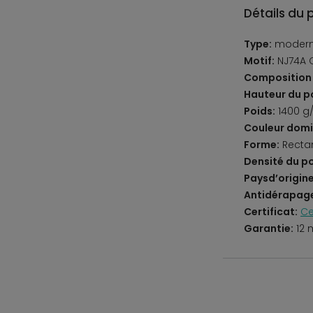
Détails du 
Type:
moder
Motif:
NJ74A 
Composition 
Hauteur du po
Poids:
1400 g
Couleur domi
Forme:
Recta
Densité du po
Paysd’origine
Antidérapag
Certificat:
Ce
Garantie:
12 