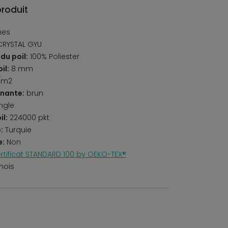
produit
nes
CRYSTAL GYU
du poil:
100% Poliester
il:
8 mm
/m2
nante:
brun
ngle
il:
224000 pkt
:
Turquie
e:
Non
rtificat STANDARD 100 by OEKO-TEX®
mois