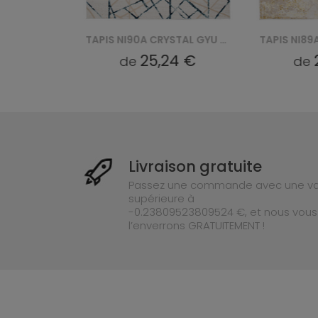
TAPIS NI90A CRYSTAL GYU - BEŻOWY
TAPIS NI90A CRYSTAL GYU - NIEBIESKI
4 €
25,24 €
de
de
Livraison gratuite
Passez une commande avec une va
supérieure à
-0.23809523809524 €, et nous vous
l’enverrons GRATUITEMENT !