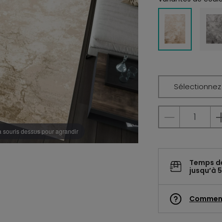
Sélectionnez l
a souris dessus pour agrandir
Temps d
jusqu’à 5
Commen