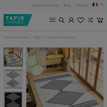
FR
À propos de nous
Blog
Contact
Tapis Chemex
Tapis
Tapis modernes