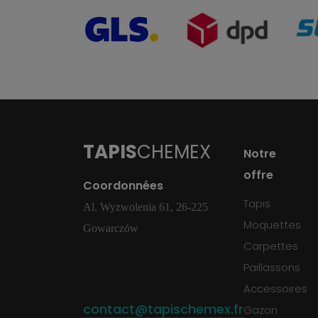
TAPIS
CHEMEX
Notre
offre
Coordonnées
Tapis
Al. Wyzwolenia 61, 26-225
Moquettes
Gowarczów
Carpettes
Paillassons
Accessoires
contact@tapischemex.fr
Gazon