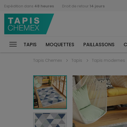
Expédition dans
48 heures
Droit de retour
14 jours
TAPIS
MOQUETTES
PAILLASSONS
C
Tapis Chemex
Tapis
Tapis modernes