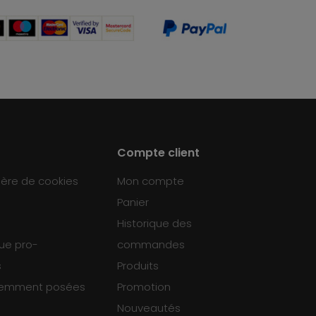
Compte client
ière de cookies
Mon compte
Panier
Historique des
que pro-
commandes
s
Produits
uemment posées
Promotion
Nouveautés