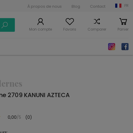
FR
À propos de nous
Blog
Contact
Mon compte
Favoris
Comparer
Panier
dernes
ne 2709 KANUNI AZTECA
0,00
/5
(0)
urs: