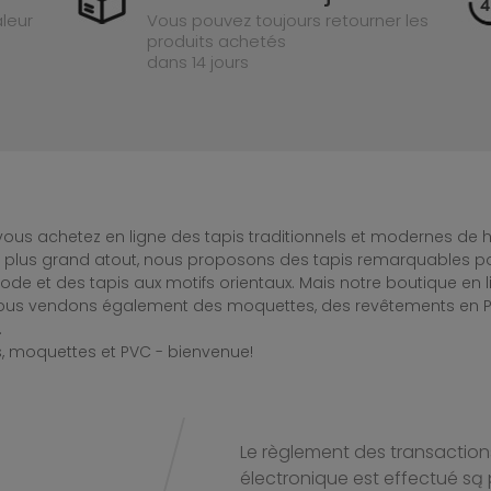
leur
Vous pouvez toujours retourner les
produits achetés
dans 14 jours
ous achetez en ligne des tapis traditionnels et modernes de hau
e plus grand atout, nous proposons des tapis remarquables po
de et des tapis aux motifs orientaux. Mais notre boutique en 
Nous vendons également des moquettes, des revêtements en PV
.
, moquettes et PVC - bienvenue!
Le règlement des transactions
électronique est effectué
są 