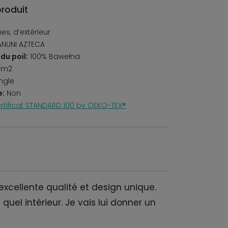
produit
s, d’extérieur
ANUNI AZTECA
du poil:
100% Bawełna
/m2
ngle
e:
Non
rtificat STANDARD 100 by OEKO-TEX®
 excellente qualité et design unique.
 quel intérieur. Je vais lui donner un