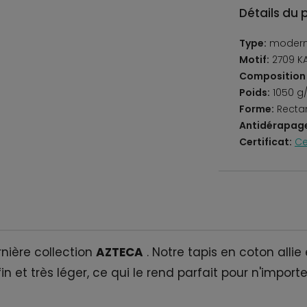
Détails du 
Type:
moderne
Motif:
2709 K
Composition 
Poids:
1050 g
Forme:
Recta
Antidérapag
Certificat:
Ce
nière collection
AZTECA
. Notre tapis en coton allie
in et très léger, ce qui le rend parfait pour n'importe