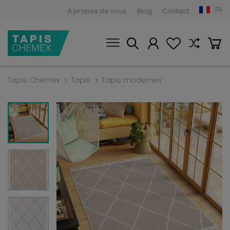
FR
À propos de nous
Blog
Contact
Tapis Chemex
Tapis
Tapis modernes