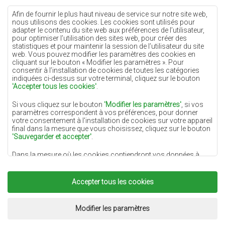
Tapis crème
Afin de fournir le plus haut niveau de service sur notre site web,
nous utilisons des cookies. Les cookies sont utilisés pour
Tapis lilas
adapter le contenu du site web aux préférences de l’utilisateur,
pour optimiser l’utilisation des sites web, pour créer des
Tapis jaunes
statistiques et pour maintenir la session de l’utilisateur du site
Tapis menthe
web. Vous pouvez modifier les paramètres des cookies en
cliquant sur le bouton « Modifier les paramètres ». Pour
Tapis bleus
consentir à l’installation de cookies de toutes les catégories
indiquées ci-dessus sur votre terminal, cliquez sur le bouton
Tapis oranges
'Accepter tous les cookies'
.
Tapis roses
Si vous cliquez sur le bouton
'Modifier les paramètres'
, si vos
Tapis gris
paramètres correspondent à vos préférences, pour donner
votre consentement à l'installation de cookies sur votre appareil
Tapis terre cuite
final dans la mesure que vous choisissez, cliquez sur le bouton
'Sauvegarder et accepter'
.
Tapis verts
Dans la mesure où les cookies contiendront vos données à
Tapis dorés
caractère personnel, la base du traitement est l'intérêt légitime
du responsable du traitement des données (DYWANYCHEMEX)
ou de tiers sous la forme de la fourniture de services de haute
Accepter tous les cookies
qualité sur notre site Web et des activités de marketing du
responsable du traitement des données et de ses Partenaires de
Copyright 2022
Tapis Chemex.
Tous droits réservés.
confiance.
Réalisation:
www.dimax.pl
Modifier les paramètres
Pour plus d'informations sur les cookies et le traitement