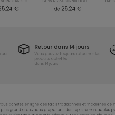
TAPIS NI77E SHRNIK ARES GYV - KREMOWY
TAPIS NI77A SHRNIK LIGHT ARES HBB - SZARY
25,24 €
25,24 €
de
Retour dans 14 jours
leur
Vous pouvez toujours retourner les
produits achetés
dans 14 jours
ous achetez en ligne des tapis traditionnels et modernes de hau
e plus grand atout, nous proposons des tapis remarquables po