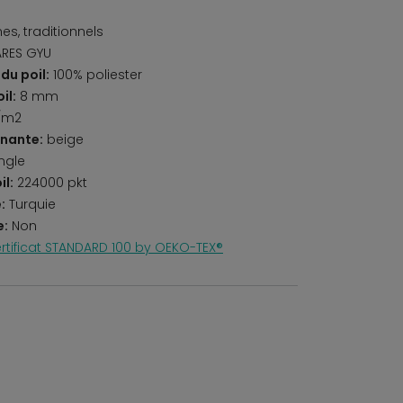
s, traditionnels
ARES GYU
du poil:
100% poliester
il:
8 mm
/m2
nante:
beige
ngle
il:
224000 pkt
:
Turquie
e:
Non
rtificat STANDARD 100 by OEKO-TEX®