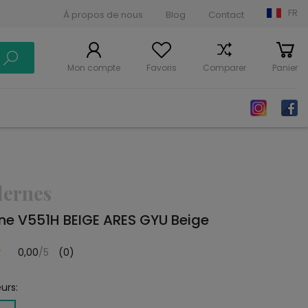
FR
À propos de nous
Blog
Contact
Mon compte
Favoris
Comparer
Panier
dernes
ne V551H BEIGE ARES GYU Beige
0,00
/5
(0)
urs: