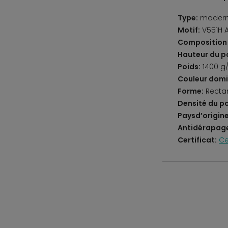
Type:
moderne
Motif:
V551H 
Composition 
Hauteur du po
Poids:
1400 g
Couleur domi
Forme:
Recta
Densité du po
Paysd’origine
Antidérapag
Certificat:
Ce