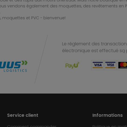
de et des tapis aux motifs orientaux. Mais notre boutique en 
Nous vendons également des moquettes, des revêtements en PV
.
, moquettes et PVC - bienvenue!
Le règlement des transactions
électronique est effectué
są 
Service client
Informations
Comment commander
Politique en mat