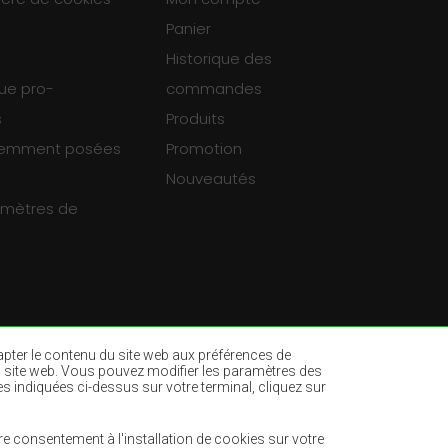
Panier
Historique des
que pro-
commandes
s
Produits
uemment posées
Promotion
Nouveautés
ramètres de
dapter le contenu du site web aux préférences de
ur du site web. Vous pouvez modifier les paramètres des
es indiquées ci-dessus sur votre terminal, cliquez sur
es
Tapis vert bouteille
ne
Tapis marron clair
e consentement à l'installation de cookies sur votre