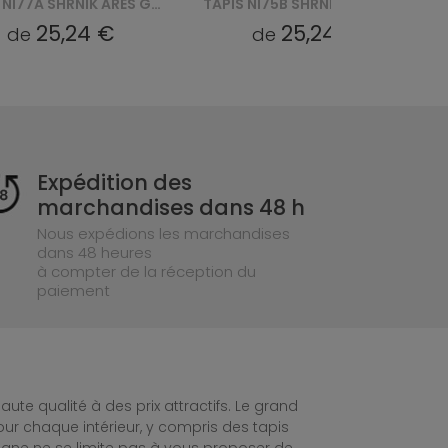
TAPIS NI77A SHRNIK ARES GYU - KREMOWY
TAPIS NI75B SHRNIK LIGHT ARES HBB - SZARY
25,24 €
25,24 €
de
de
Expédition des
marchandises dans 48 h
Nous expédions les marchandises
dans 48 heures
à compter de la réception du
paiement
te qualité à des prix attractifs. Le grand
ur chaque intérieur, y compris des tapis