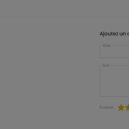
Ajoutez un a
Alias
Avis
Évaluer: