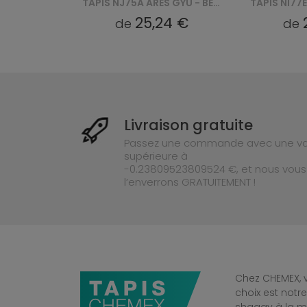
TAPIS NJ75A ARES GYU - ZŁOTY
TAPIS NJ75A ARES GYU - BEŻOWY
4 €
25,24 €
de
de
Livraison gratuite
Passez une commande avec une va
supérieure à
-0.23809523809524 €, et nous vous
l’enverrons GRATUITEMENT !
Chez CHEMEX, v
choix est notr