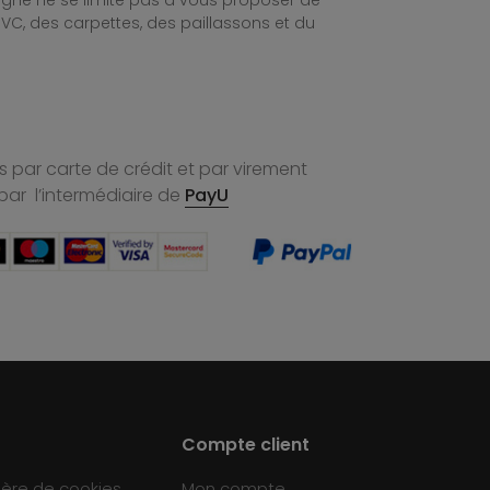
ligne ne se limite pas à vous proposer de
C, des carpettes, des paillassons et du
 par carte de crédit et par virement
par l’intermédiaire de
PayU
Compte client
ière de cookies
Mon compte