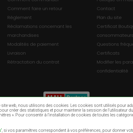
Comment faire un retour
Contact
Règlement
Plan du site
Réclamations concernant les
Certificat Bouti
marchandises
consommateur
Modalités de paiement
Questions fréq
Livraison
Certificats
Rétractation du contrat
Modifier les pa
confidentialité
re site web, nous utilisons des cookies. Les cookies sont utilisés pour a
eb, pour créer des statistiques et pour maintenir la session de l’utilisate
ètres ». Pour consentir à l’installation de cookies de toutes les catégori
Tapis bruns
Tapis bourgogn
Tapis pourpres
Tapis bleu mari
'
, si vos paramètres correspondent à vos préférences, pour donner votr