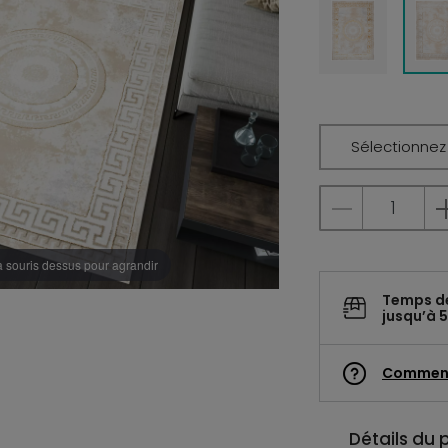
Sélectionnez l
a souris dessus pour agrandir
Temps d
jusqu’à 5
Commen
Détails du 