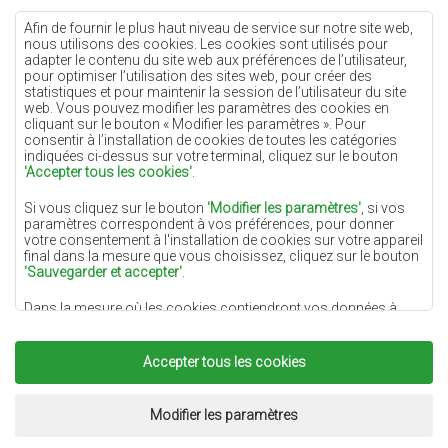
Tapis crème
Afin de fournir le plus haut niveau de service sur notre site web,
nous utilisons des cookies. Les cookies sont utilisés pour
Tapis lilas
adapter le contenu du site web aux préférences de l’utilisateur,
pour optimiser l’utilisation des sites web, pour créer des
Tapis jaunes
statistiques et pour maintenir la session de l’utilisateur du site
Tapis menthe
web. Vous pouvez modifier les paramètres des cookies en
cliquant sur le bouton « Modifier les paramètres ». Pour
Tapis bleus
consentir à l’installation de cookies de toutes les catégories
indiquées ci-dessus sur votre terminal, cliquez sur le bouton
Tapis oranges
'Accepter tous les cookies'
.
Tapis roses
Si vous cliquez sur le bouton
'Modifier les paramètres'
, si vos
Tapis gris
paramètres correspondent à vos préférences, pour donner
votre consentement à l'installation de cookies sur votre appareil
Tapis terre cuite
final dans la mesure que vous choisissez, cliquez sur le bouton
'Sauvegarder et accepter'
.
Tapis verts
Dans la mesure où les cookies contiendront vos données à
Tapis dorés
caractère personnel, la base du traitement est l'intérêt légitime
du responsable du traitement des données (DYWANYCHEMEX)
ou de tiers sous la forme de la fourniture de services de haute
Accepter tous les cookies
qualité sur notre site Web et des activités de marketing du
responsable du traitement des données et de ses Partenaires de
Copyright 2022
Tapis Chemex.
Tous droits réservés.
confiance.
Réalisation:
www.dimax.pl
Modifier les paramètres
Pour plus d'informations sur les cookies et le traitement