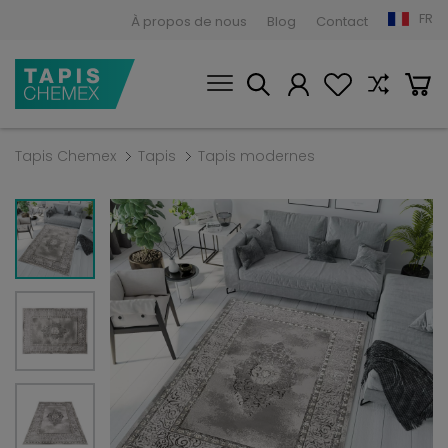
FR
À propos de nous
Blog
Contact
Tapis Chemex
Tapis
Tapis modernes