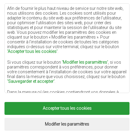
Tapis crème
Afin de fournir le plus haut niveau de service sur notre site web,
nous utilisons des cookies. Les cookies sont utilisés pour
Tapis lilas
adapter le contenu du site web aux préférences de l’utilisateur,
pour optimiser l’utilisation des sites web, pour créer des
Tapis jaunes
statistiques et pour maintenir la session de l’utilisateur du site
Tapis menthe
web. Vous pouvez modifier les paramètres des cookies en
cliquant sur le bouton « Modifier les paramètres ». Pour
Tapis bleus
consentir à l’installation de cookies de toutes les catégories
indiquées ci-dessus sur votre terminal, cliquez sur le bouton
Tapis oranges
'Accepter tous les cookies'
.
Tapis roses
Si vous cliquez sur le bouton
'Modifier les paramètres'
, si vos
Tapis gris
paramètres correspondent à vos préférences, pour donner
votre consentement à l'installation de cookies sur votre appareil
Tapis terre cuite
final dans la mesure que vous choisissez, cliquez sur le bouton
'Sauvegarder et accepter'
.
Tapis verts
Dans la mesure où les cookies contiendront vos données à
Tapis dorés
caractère personnel, la base du traitement est l'intérêt légitime
du responsable du traitement des données (DYWANYCHEMEX)
ou de tiers sous la forme de la fourniture de services de haute
Accepter tous les cookies
qualité sur notre site Web et des activités de marketing du
responsable du traitement des données et de ses Partenaires de
Copyright 2022
Tapis Chemex.
Tous droits réservés.
confiance.
Réalisation:
www.dimax.pl
Modifier les paramètres
Pour plus d'informations sur les cookies et le traitement