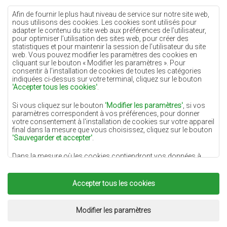
Tapis crème
Afin de fournir le plus haut niveau de service sur notre site web,
nous utilisons des cookies. Les cookies sont utilisés pour
Tapis lilas
adapter le contenu du site web aux préférences de l’utilisateur,
pour optimiser l’utilisation des sites web, pour créer des
Tapis jaunes
statistiques et pour maintenir la session de l’utilisateur du site
Tapis menthe
web. Vous pouvez modifier les paramètres des cookies en
cliquant sur le bouton « Modifier les paramètres ». Pour
Tapis bleus
consentir à l’installation de cookies de toutes les catégories
indiquées ci-dessus sur votre terminal, cliquez sur le bouton
Tapis oranges
'Accepter tous les cookies'
.
Tapis roses
Si vous cliquez sur le bouton
'Modifier les paramètres'
, si vos
Tapis gris
paramètres correspondent à vos préférences, pour donner
votre consentement à l'installation de cookies sur votre appareil
Tapis terre cuite
final dans la mesure que vous choisissez, cliquez sur le bouton
'Sauvegarder et accepter'
.
Tapis verts
Dans la mesure où les cookies contiendront vos données à
Tapis dorés
caractère personnel, la base du traitement est l'intérêt légitime
du responsable du traitement des données (DYWANYCHEMEX)
ou de tiers sous la forme de la fourniture de services de haute
Accepter tous les cookies
qualité sur notre site Web et des activités de marketing du
responsable du traitement des données et de ses Partenaires de
Copyright 2022
Tapis Chemex.
Tous droits réservés.
confiance.
Réalisation:
www.dimax.pl
Modifier les paramètres
Pour plus d'informations sur les cookies et le traitement