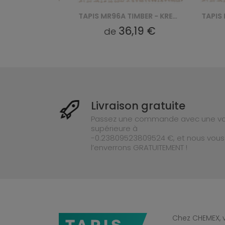
TAPIS MR97A TIMBER - KREMOWY
TAPIS MR96A TIMBER - KREMOWY
9 €
36,19 €
de
de
Livraison gratuite
Passez une commande avec une va
supérieure à
-0.23809523809524 €, et nous vous
l’enverrons GRATUITEMENT !
Chez CHEMEX, v