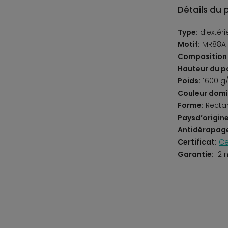
Détails du 
Type:
d’extér
Motif:
MR88A 
Composition 
Hauteur du po
Poids:
1600 g
Couleur domi
Forme:
Recta
Paysd’origine
Antidérapag
Certificat:
Ce
Garantie:
12 