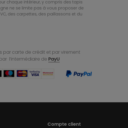
ur chaque intérieur, y compris des tapis
ligne ne se limite pas à vous proposer de
C, des carpettes, des paillassons et du
 par carte de crédit et par virement
par l’intermédiaire de
PayU
Compte client