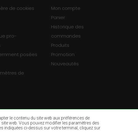
ière de cookies
Mon compte
Panier
Historique des
que pro-
commandes
s
Produits
uemment posées
Promotion
Nouveautés
ramètres de
dapter le contenu du site web aux préférences de
ur du site web. Vous pouvez modifier les paramètres des
es indiquées ci-dessus sur votre terminal, cliquez sur
es
Tapis vert bouteille