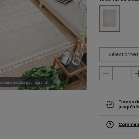
Sélectionnez l
a souris dessus pour agrandir
Temps d
jusqu’à 5
Commen