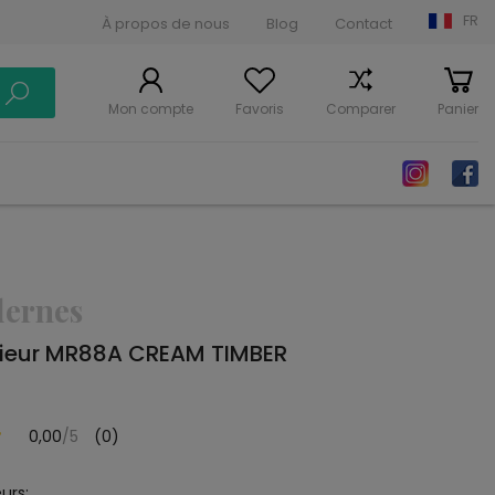
FR
À propos de nous
Blog
Contact
Mon compte
Favoris
Comparer
Panier
dernes
érieur MR88A CREAM TIMBER
0,00
/5
(0)
urs: