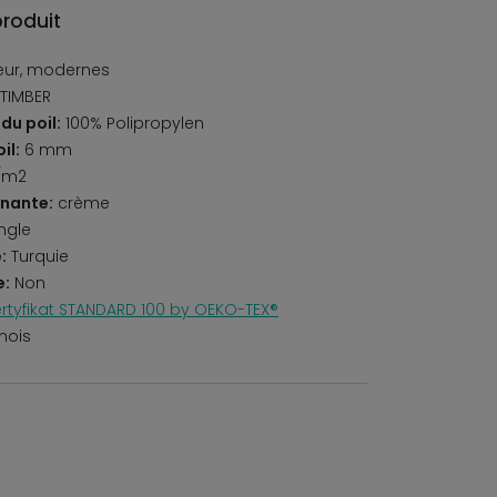
produit
ieur, modernes
TIMBER
du poil:
100% Polipropylen
il:
6 mm
/m2
nante:
crème
ngle
:
Turquie
e:
Non
rtyfikat STANDARD 100 by OEKO-TEX®
mois