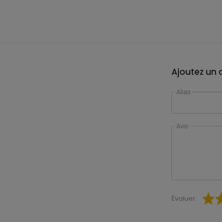
Ajoutez un a
Alias
Avis
Évaluer: