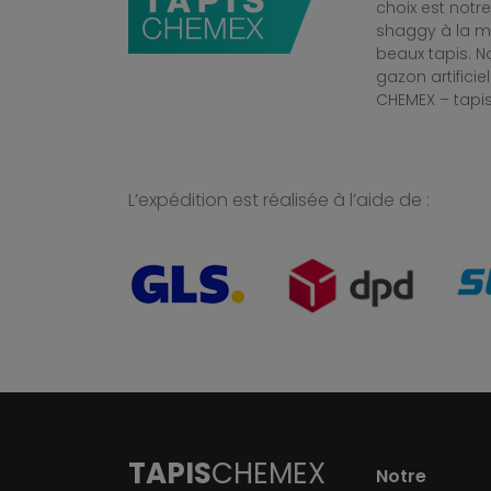
choix est notr
shaggy à la mo
beaux tapis. 
gazon artificiel
CHEMEX – tapis
L’expédition est réalisée à l’aide de :
TAPIS
CHEMEX
Notre