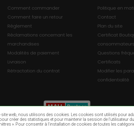
Comment commander
Politique en mat
Comment faire un retour
Contact
Règlement
Plan du site
Réclamations concernant les
Certificat Bouti
marchandises
consommateur
Modalités de paiement
Questions fréq
Livraison
Certificats
Rétractation du contrat
Modifier les pa
confidentialité
re site web, nous utilisons des cookies. Les cookies sont utilisés pour a
eb, pour créer des statistiques et pour maintenir la session de l’utilisate
ètres ». Pour consentir à l’installation de cookies de toutes les catégori
Tapis bruns
Tapis bourgogn