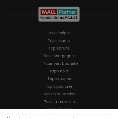
Tapis beiges
Tapis blancs
Tapis bruns
Tapis bourgognes
Tapis vert bouteille
Tapis noirs
Tapis rouges
Tapis pourpres
Tapis bleu marine
Tapis marron clair
Tapis saumon
Tapis crème