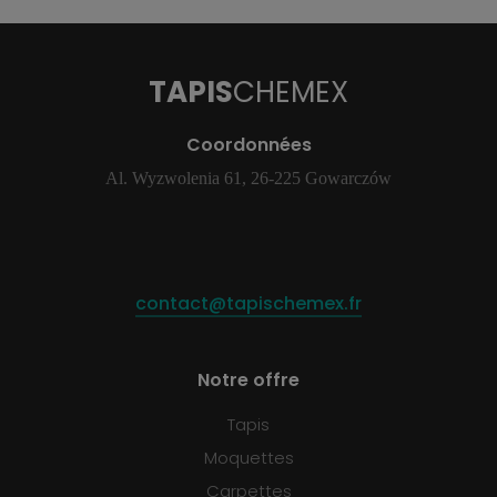
TAPIS
CHEMEX
Coordonnées
Al. Wyzwolenia 61, 26-225 Gowarczów
contact@tapischemex.fr
Notre offre
Tapis
Moquettes
Carpettes