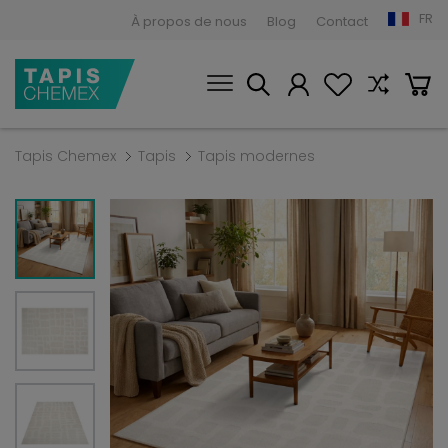
FR
À propos de nous
Blog
Contact
Tapis Chemex
Tapis
Tapis modernes