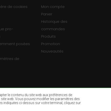
ière de cookies
Mon compte
Panier
Historique des
que pro-
commandes
s
Produits
uemment posées
Promotion
Nouveautés
ramètres de
dapter le contenu du site web aux préférences de
ur du site web. Vous pouvez modifier les paramètres des
es indiquées ci-dessus sur votre terminal, cliquez sur
es
Tapis vert bouteille