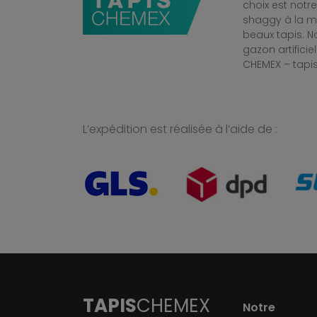
choix est notr
shaggy à la mo
beaux tapis. 
gazon artificiel
CHEMEX – tapis
L’expédition est réalisée à l’aide de :
TAPIS
CHEMEX
Notre