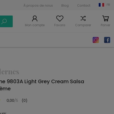
FR
À propos de nous
Blog
Contact
Mon compte
Favoris
Comparer
Panier
dernes
ne 9803A Light Grey Cream Salsa
rème
0,00
/5
(0)
urs: