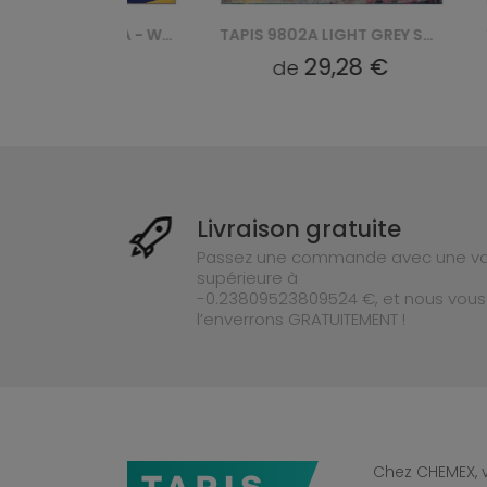
TAPIS 9813A RED SALSA - WIELOKOLOROWY, KREMOWY
TAPIS 9802A LIGHT GREY SALSA - WIELOKOLOROWY, CIEMNY TURKUSOWY
8 €
29,28 €
de
de
Livraison gratuite
Passez une commande avec une va
supérieure à
-0.23809523809524 €, et nous vous
l’enverrons GRATUITEMENT !
Chez CHEMEX, v