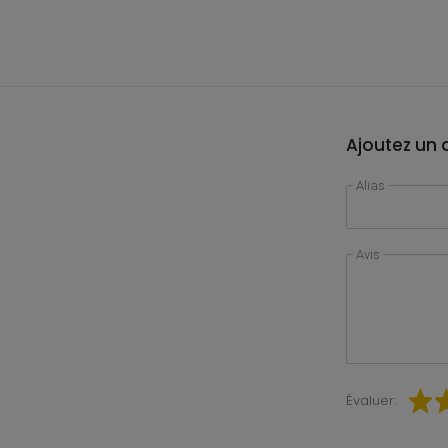
Ajoutez un a
Alias
Avis
Évaluer: