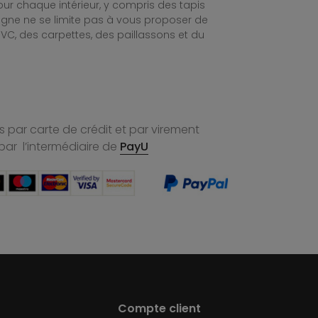
ur chaque intérieur, y compris des tapis
ligne ne se limite pas à vous proposer de
C, des carpettes, des paillassons et du
 par carte de crédit et par virement
par l’intermédiaire de
PayU
Compte client