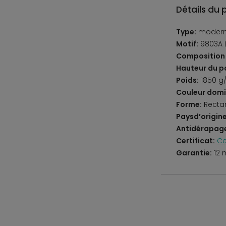
Détails du 
Type:
moder
Motif:
9803A 
Composition 
Hauteur du po
Poids:
1850 g
Couleur domi
Forme:
Recta
Paysd’origine
Antidérapag
Certificat:
Ce
Garantie:
12 