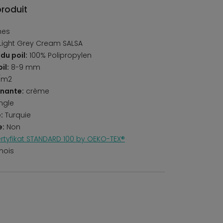
produit
nes
Light Grey Cream SALSA
du poil:
100% Polipropylen
il:
8-9 mm
/m2
nante:
crème
ngle
:
Turquie
e:
Non
rtyfikat STANDARD 100 by OEKO-TEX®
mois