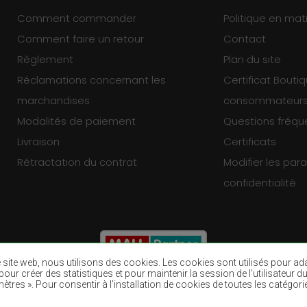
Comment commander
Politique en mat
Comment faire un retour
Contact
Règlement
Plan du site
Réclamations concernant les
Certificat Bouti
marchandises
consommateur
Modalités de paiement
Questions fréq
Livraison
Certificats
Rétractation du contrat
Modifier les pa
confidentialité
re site web, nous utilisons des cookies. Les cookies sont utilisés pour a
eb, pour créer des statistiques et pour maintenir la session de l’utilisate
ètres ». Pour consentir à l’installation de cookies de toutes les catégori
Tapis bruns
Tapis bourgogn