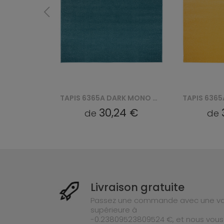
TAPIS 6365A DARK MONO GNH - NIEBIESKI
TAPIS 6365A MONO GNH - ŻÓŁTY
4 €
30,24 €
de
de
Livraison gratuite
Passez une commande avec une va
supérieure à
-0.23809523809524 €, et nous vous