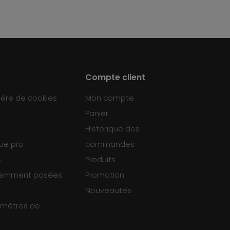
Compte client
ière de cookies
Mon compte
Panier
Historique des
que pro-
commandes
s
Produits
uemment posées
Promotion
Nouveautés
ramètres de