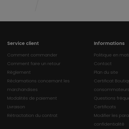
Service client
Informations
Comment commander
Politique en mat
Comment faire un retour
Contact
Règlement
Plan du site
Réclamations concernant les
Certificat Bouti
marchandises
consommateur
Modalités de paiement
Questions fréq
Livraison
Certificats
Rétractation du contrat
Modifier les pa
confidentialité