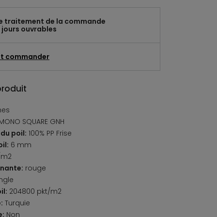
e traitement de la commande
 jours ouvrables
t commander
produit
nes
MONO SQUARE GNH
du poil:
100% PP Frise
il:
6 mm
/m2
nante:
rouge
ngle
il:
204800 pkt/m2
:
Turquie
e:
Non