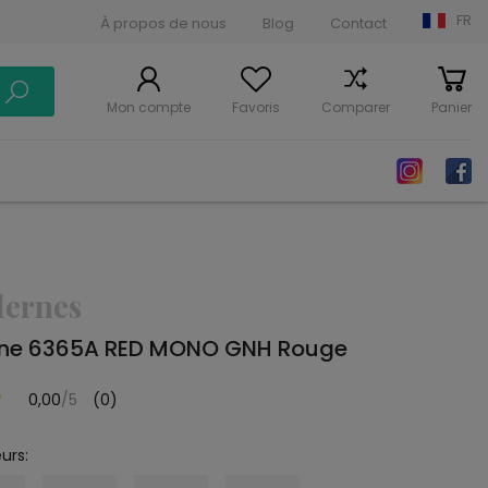
FR
À propos de nous
Blog
Contact
Mon compte
Favoris
Comparer
Panier
dernes
rne 6365A RED MONO GNH Rouge
0,00
/5
(0)
urs: