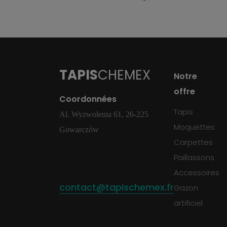
TAPIS
CHEMEX
Notre
offre
Coordonnées
Tapis
Al. Wyzwolenia 61, 26-225
Moquettes
Gowarczów
Carpettes
Paillassons
Accessoires
contact@tapischemex.fr
Gazon
artificiel