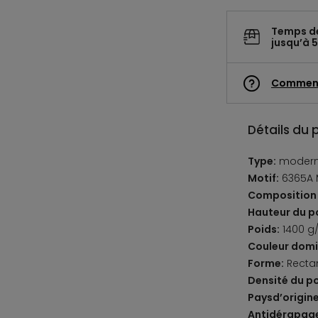
Temps d
jusqu’à 5
Commen
Détails du 
Type:
moder
Motif:
6365A 
Composition 
Hauteur du po
Poids:
1400 g
Couleur domi
Forme:
Recta
Densité du po
Paysd’origine
Antidérapag