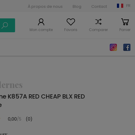
FR
À propos de nous
Blog
Contact
Mon compte
Favoris
Comparer
Panier
dernes
ne K857A RED CHEAP BLX RED
e
0,00
/5
(0)
urs: