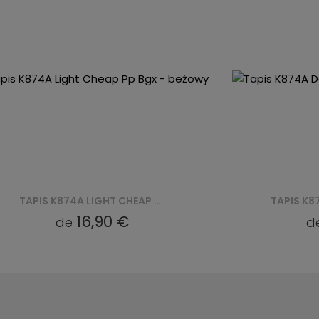
TAPIS K874A DARK CHEAP PP CRM - SZARY
16,90 €
de