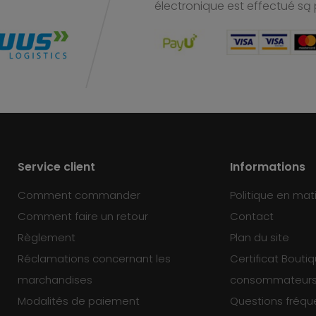
électronique est effectué
są 
Service client
Informations
Comment commander
Politique en mat
Comment faire un retour
Contact
Règlement
Plan du site
Réclamations concernant les
Certificat Bouti
marchandises
consommateur
Modalités de paiement
Questions fréq