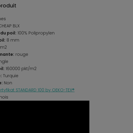
produit
nes
CHEAP BLX
du poil:
100% Polipropylen
il:
8 mm
/m2
nante:
rouge
ngle
il:
160000 pkt/m2
:
Turquie
e:
Non
rtyfikat STANDARD 100 by OEKO-TEX®
mois