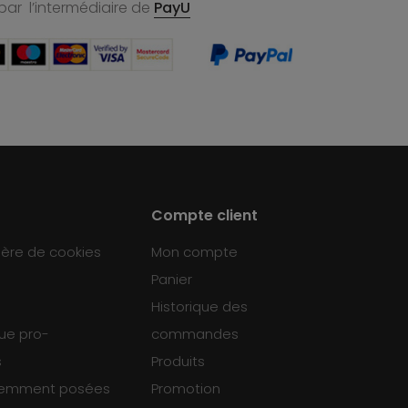
par l’intermédiaire de
PayU
Compte client
ière de cookies
Mon compte
Panier
Historique des
que pro-
commandes
s
Produits
uemment posées
Promotion