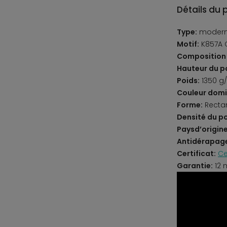
Détails du 
Type:
moder
Motif:
K857A 
Composition 
Hauteur du po
Poids:
1350 g
Couleur domi
Forme:
Recta
Densité du po
Paysd’origine
Antidérapag
Certificat:
Ce
Garantie:
12 