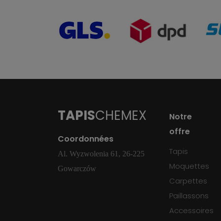
TAPIS
CHEMEX
Notre
offre
Coordonnées
Tapis
Al. Wyzwolenia 61, 26-225
Moquettes
Gowarczów
Carpettes
Paillassons
Accessoires