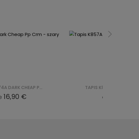
TAPIS K857A CHEAP BLX CHEAP - ZIELONY
8,57 €
de
de