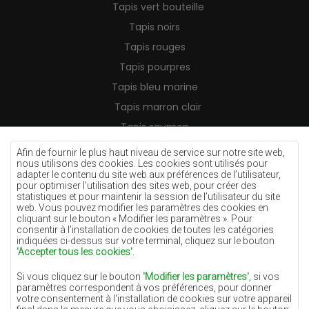
Tapis vert bouteille
Tapis noirs
Tapis rouges
Tapis pourpres
Tapis bleu marine
Tapis marron clair
Tapis saumon
Tapis crème
Afin de fournir le plus haut niveau de service sur notre site web,
nous utilisons des cookies. Les cookies sont utilisés pour
Tapis lilas
adapter le contenu du site web aux préférences de l’utilisateur,
pour optimiser l’utilisation des sites web, pour créer des
Tapis jaunes
statistiques et pour maintenir la session de l’utilisateur du site
Tapis menthe
web. Vous pouvez modifier les paramètres des cookies en
cliquant sur le bouton « Modifier les paramètres ». Pour
Tapis bleus
consentir à l’installation de cookies de toutes les catégories
indiquées ci-dessus sur votre terminal, cliquez sur le bouton
Tapis oranges
'Accepter tous les cookies'
.
Tapis roses
Si vous cliquez sur le bouton
'Modifier les paramètres'
, si vos
Tapis gris
paramètres correspondent à vos préférences, pour donner
votre consentement à l'installation de cookies sur votre appareil
Tapis terre cuite