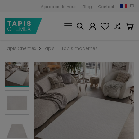
FR
À propos de nous
Blog
Contact
Tapis Chemex
Tapis
Tapis modernes