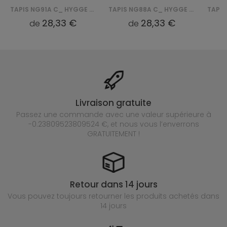
TAPIS NG91A C_ HYGGE - KREMOWY, BIAŁY
TAPIS NG88A C_ HYGGE - KREMOWY, BIAŁY
28,33 €
28,33 €
de
de
Livraison gratuite
Passez une commande avec une valeur supérieure à
-0.23809523809524 €, et nous vous l’enverrons
GRATUITEMENT !
Retour dans 14 jours
Vous pouvez toujours retourner les produits achetés
dans
14 jours