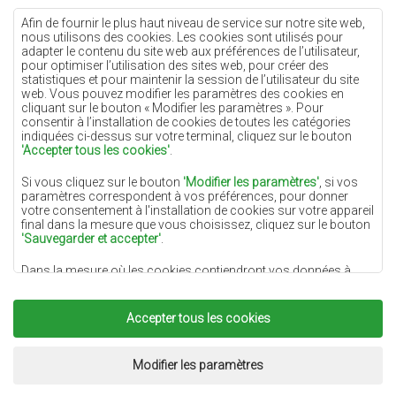
Tapis crème
Afin de fournir le plus haut niveau de service sur notre site web,
nous utilisons des cookies. Les cookies sont utilisés pour
Tapis lilas
adapter le contenu du site web aux préférences de l’utilisateur,
pour optimiser l’utilisation des sites web, pour créer des
Tapis jaunes
statistiques et pour maintenir la session de l’utilisateur du site
Tapis menthe
web. Vous pouvez modifier les paramètres des cookies en
cliquant sur le bouton « Modifier les paramètres ». Pour
Tapis bleus
consentir à l’installation de cookies de toutes les catégories
indiquées ci-dessus sur votre terminal, cliquez sur le bouton
Tapis oranges
'Accepter tous les cookies'
.
Tapis roses
Si vous cliquez sur le bouton
'Modifier les paramètres'
, si vos
Tapis gris
paramètres correspondent à vos préférences, pour donner
votre consentement à l'installation de cookies sur votre appareil
Tapis terre cuite
final dans la mesure que vous choisissez, cliquez sur le bouton
'Sauvegarder et accepter'
.
Tapis verts
Dans la mesure où les cookies contiendront vos données à
Tapis dorés
caractère personnel, la base du traitement est l'intérêt légitime
du responsable du traitement des données (DYWANYCHEMEX)
ou de tiers sous la forme de la fourniture de services de haute
Accepter tous les cookies
qualité sur notre site Web et des activités de marketing du
responsable du traitement des données et de ses Partenaires de
Copyright 2022
Tapis Chemex.
Tous droits réservés.
confiance.
Réalisation:
www.dimax.pl
Modifier les paramètres
Pour plus d'informations sur les cookies et le traitement