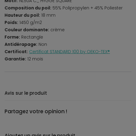
Motif:
NL50A C_ HYGGE SQUARE
Composition du poil:
55% Polipropylen + 45% Poliester
Hauteur du poil:
18 mm
Poids:
1450 g/m2
Couleur dominante:
crème
Forme:
Rectangle
Antidérapage:
Non
Certificat:
Certificat STANDARD 100 by OEKO-TEX®
Garantie:
12 mois
Avis sur le produit
Partagez votre opinion !
Ajoutez un avis sur le produit