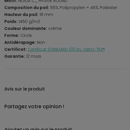
Motif:
NL50A C_ HYGGE ROUND
Composition du poil:
55% Polipropylen + 45% Poliester
Hauteur du poil:
18 mm
Poids:
1450 g/m2
Couleur dominante:
crème
Forme:
Circle
Antidérapage:
Non
Certificat:
Certificat STANDARD 100 by OEKO-TEX®
Garantie:
12 mois
Avis sur le produit
Partagez votre opinion !
Ajoutez un avis sur le produit