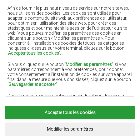
Tapis crème
Afin de fournir le plus haut niveau de service sur notre site web,
nous utilisons des cookies. Les cookies sont utilisés pour
Tapis lilas
adapter le contenu du site web aux préférences de l’utilisateur,
pour optimiser l’utilisation des sites web, pour créer des
Tapis jaunes
statistiques et pour maintenir la session de l’utilisateur du site
Tapis menthe
web. Vous pouvez modifier les paramètres des cookies en
cliquant sur le bouton « Modifier les paramètres ». Pour
Tapis bleus
consentir à l’installation de cookies de toutes les catégories
indiquées ci-dessus sur votre terminal, cliquez sur le bouton
Tapis oranges
'Accepter tous les cookies'
.
Tapis roses
Si vous cliquez sur le bouton
'Modifier les paramètres'
, si vos
Tapis gris
paramètres correspondent à vos préférences, pour donner
votre consentement à l'installation de cookies sur votre appareil
Tapis terre cuite
final dans la mesure que vous choisissez, cliquez sur le bouton
'Sauvegarder et accepter'
.
Tapis verts
Dans la mesure où les cookies contiendront vos données à
Tapis dorés
caractère personnel, la base du traitement est l'intérêt légitime
du responsable du traitement des données (DYWANYCHEMEX)
ou de tiers sous la forme de la fourniture de services de haute
Accepter tous les cookies
qualité sur notre site Web et des activités de marketing du
responsable du traitement des données et de ses Partenaires de
Copyright 2022
Tapis Chemex.
Tous droits réservés.
confiance.
Réalisation:
www.dimax.pl
Modifier les paramètres
Pour plus d'informations sur les cookies et le traitement