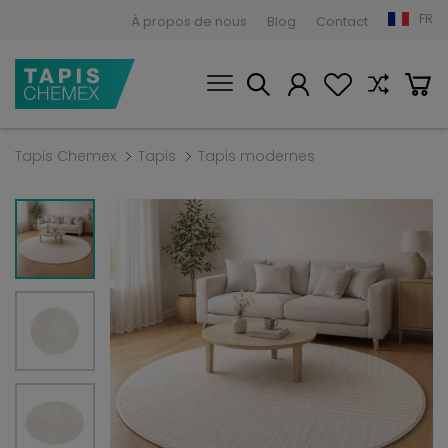
FR
À propos de nous
Blog
Contact
Tapis Chemex
Tapis
Tapis modernes