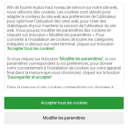
Tapis crème
Afin de fournir le plus haut niveau de service sur notre site web,
nous utilisons des cookies. Les cookies sont utilisés pour
Tapis lilas
adapter le contenu du site web aux préférences de l’utilisateur,
pour optimiser l’utilisation des sites web, pour créer des
Tapis jaunes
statistiques et pour maintenir la session de l’utilisateur du site
Tapis menthe
web. Vous pouvez modifier les paramètres des cookies en
cliquant sur le bouton « Modifier les paramètres ». Pour
Tapis bleus
consentir à l’installation de cookies de toutes les catégories
indiquées ci-dessus sur votre terminal, cliquez sur le bouton
Tapis oranges
'Accepter tous les cookies'
.
Tapis roses
Si vous cliquez sur le bouton
'Modifier les paramètres'
, si vos
Tapis gris
paramètres correspondent à vos préférences, pour donner
votre consentement à l'installation de cookies sur votre appareil
Tapis terre cuite
final dans la mesure que vous choisissez, cliquez sur le bouton
'Sauvegarder et accepter'
.
Tapis verts
Dans la mesure où les cookies contiendront vos données à
Tapis dorés
caractère personnel, la base du traitement est l'intérêt légitime
du responsable du traitement des données (DYWANYCHEMEX)
ou de tiers sous la forme de la fourniture de services de haute
Accepter tous les cookies
qualité sur notre site Web et des activités de marketing du
responsable du traitement des données et de ses Partenaires de
Copyright 2022
Tapis Chemex.
Tous droits réservés.
confiance.
Réalisation:
www.dimax.pl
Modifier les paramètres
Pour plus d'informations sur les cookies et le traitement