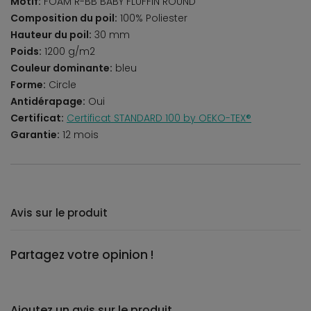
Motif:
FOAM R-BB BABY FLUFFIN ROUND
Composition du poil:
100% Poliester
Hauteur du poil:
30 mm
Poids:
1200 g/m2
Couleur dominante:
bleu
Forme:
Circle
Antidérapage:
Oui
Certificat:
Certificat STANDARD 100 by OEKO-TEX®
Garantie:
12 mois
Avis sur le produit
Partagez votre opinion !
Ajoutez un avis sur le produit