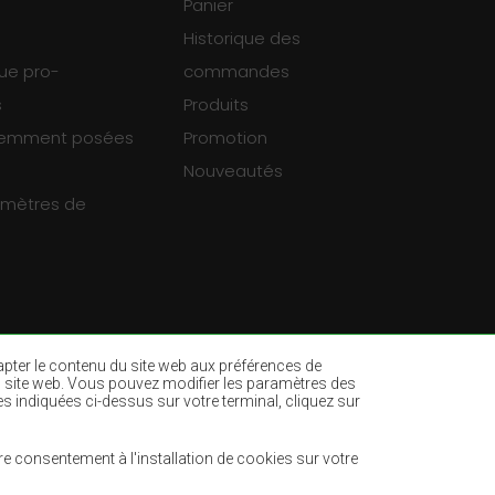
Panier
Historique des
que pro-
commandes
s
Produits
uemment posées
Promotion
Nouveautés
ramètres de
dapter le contenu du site web aux préférences de
ur du site web. Vous pouvez modifier les paramètres des
es indiquées ci-dessus sur votre terminal, cliquez sur
es
Tapis vert bouteille
ne
Tapis marron clair
e consentement à l'installation de cookies sur votre
Tapis menthe