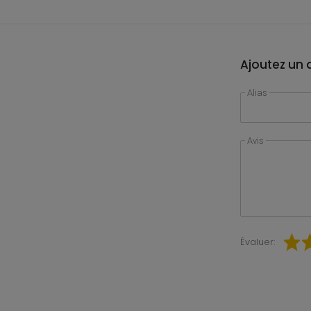
Ajoutez un a
Alias
Avis
Évaluer: