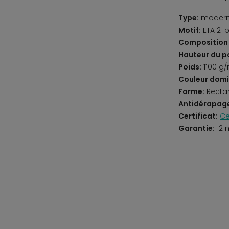
Type:
moder
Motif:
ETA 2-b
Composition 
Hauteur du po
Poids:
1100 g
Couleur domi
Forme:
Recta
Antidérapag
Certificat:
Ce
Garantie:
12 