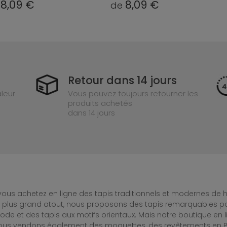
8,09 €
8,09 €
e
de
Retour dans 14 jours
leur
Vous pouvez toujours retourner les
produits achetés
dans 14 jours
ous achetez en ligne des tapis traditionnels et modernes de hau
e plus grand atout, nous proposons des tapis remarquables po
de et des tapis aux motifs orientaux. Mais notre boutique en 
Nous vendons également des moquettes, des revêtements en PV