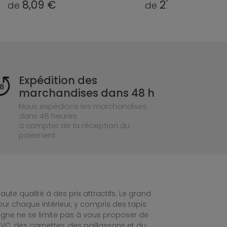
27,85 €
49,05 €
de
de
Expédition des
marchandises dans 48 h
Nous expédions les marchandises
dans 48 heures
à compter de la réception du
paiement
te qualité à des prix attractifs. Le grand
ur chaque intérieur, y compris des tapis
ligne ne se limite pas à vous proposer de
C, des carpettes, des paillassons et du