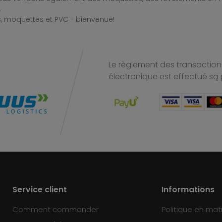
.
, moquettes et PVC - bienvenue!
Le règlement des transactions
électronique est effectué
są 
Service client
Informations
Comment commander
Politique en mat