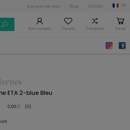
FR
À propos de nous
Blog
Contact
Mon compte
Favoris
Comparer
Panier
dernes
e ETA 2-blue Bleu
0,00
/5
(0)
urs: