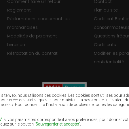
Comment faire un retour
Contact
Règlement
Plan du site
Réclamations concernant les
Certificat Bouti
marchandises
consommateur
Modalités de paiement
Questions fréq
Livraison
Certificats
Rétractation du contrat
Modifier les pa
confidentialité
re site web, nous utilisons des cookies. Les cookies sont utilisés pour a
eb, pour créer des statistiques et pour maintenir la session de l’utilisate
ètres ». Pour consentir à l’installation de cookies de toutes les catégori
Tapis bruns
Tapis bourgogn
Tapis pourpres
Tapis bleu mari
'
, si vos paramètres correspondent à vos préférences, pour donner votr
liquez sur le bouton
'Sauvegarder et accepter'
.
Tapis lilas
Tapis jaunes