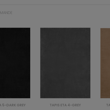
MMANDE
 ETA 4-GREY
TAPIS ETA 1- - BEŻOWY