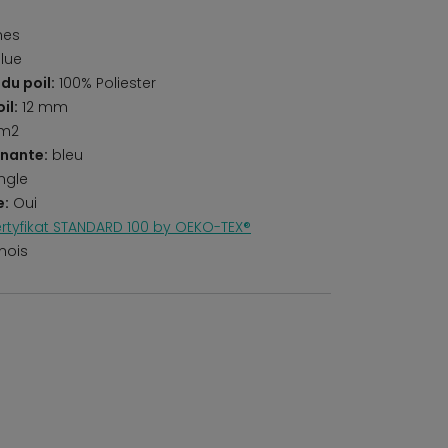
nes
lue
du poil:
100% Poliester
il:
12 mm
/m2
nante:
bleu
ngle
e:
Oui
rtyfikat STANDARD 100 by OEKO-TEX®
mois