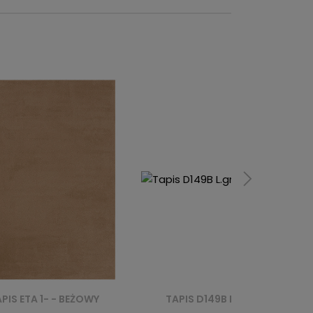
TAPIS D149B L.GREY VALLEY - NIEBIESKI