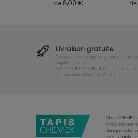
9 €
8,09 €
de
d
Livraison gratuite
Passez une commande avec une va
supérieure à
-0.23809523809524 €, et nous vous
l’enverrons GRATUITEMENT !
Chez CHEMEX, v
choix est notr
shaggy à la mo
beaux tapis. 