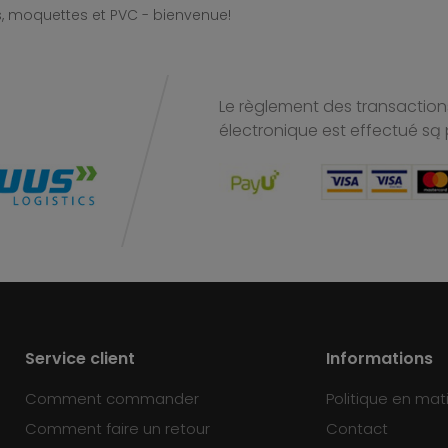
, moquettes et PVC - bienvenue!
Le règlement des transactions
électronique est effectué
są 
Service client
Informations
Comment commander
Politique en mat
Comment faire un retour
Contact