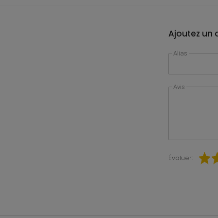
Ajoutez un a
Alias
Avis
Évaluer: