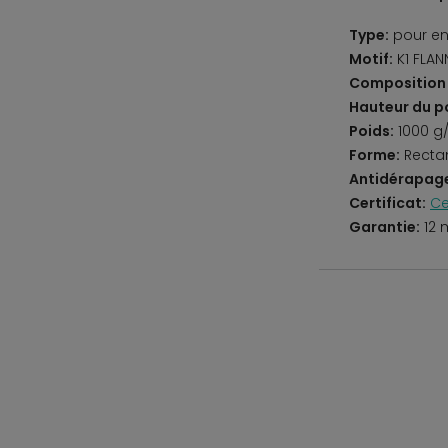
Type:
pour en
Motif:
K1 FLAN
Composition 
Hauteur du po
Poids:
1000 g
Forme:
Recta
Antidérapag
Certificat:
Ce
Garantie:
12 