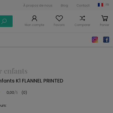
FR
À propos de nous
Blog
Contact
Mon compte
Favoris
Comparer
Panier
r enfants
nfants K1 FLANNEL PRINTED
0,00
/5
(0)
urs: