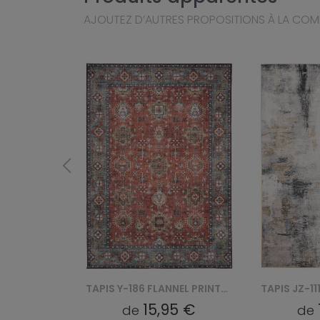
AJOUTEZ D’AUTRES PROPOSITIONS À LA CO
TAPIS JZ-988 FLANNEL PRINTED
TAPIS Y-186 FLANNEL PRINTED
5 €
15,95 €
de
de