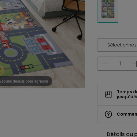
Sélectionnez l
a souris dessus pour agrandir
Temps d
jusqu’à 5
Commen
Détails du 