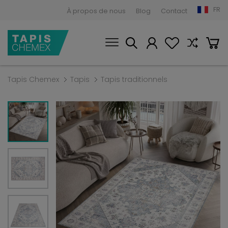
FR
À propos de nous
Blog
Contact
Tapis Chemex
Tapis
Tapis traditionnels