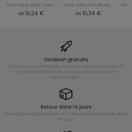
TAPIS 7231A OPAK / GUMUS DELHI SFI
TAPIS 7229A / K.FUME DELHI SFI - CZARNY
10,24 €
10,24 €
de
de
Livraison gratuite
Passez une commande avec une valeur supérieure à
-0.23809523809524 €, et nous vous l’enverrons
GRATUITEMENT !
Retour dans 14 jours
Vous pouvez toujours retourner les produits achetés
dans
14 jours