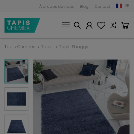
FR
À propos de nous
Blog
Contact
Tapis Chemex
Tapis
Tapis Shaggy