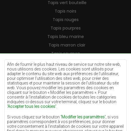
Tapis vert bouteille
Tapis noirs
Tapis rouges
Tapis pourpres
Tapis bleu marine
Tapis marron clair
Tapis saumon
Tapis crème
Afin de fournir le plus haut niveau de service sur notre site web,
nous utilisons des cookies. Les cookies sont utilisés pour
Tapis lilas
adapter le contenu du site web aux préférences de l’utilisateur,
pour optimiser l’utilisation des sites web, pour créer des
Tapis jaunes
statistiques et pour maintenir la session de l’utilisateur du site
Tapis menthe
web. Vous pouvez modifier les paramètres des cookies en
cliquant sur le bouton « Modifier les paramètres ». Pour
Tapis bleus
consentir à l’installation de cookies de toutes les catégories
indiquées ci-dessus sur votre terminal, cliquez sur le bouton
Tapis oranges
'Accepter tous les cookies'
.
Tapis roses
Si vous cliquez sur le bouton
'Modifier les paramètres'
, si vos
Tapis gris
paramètres correspondent à vos préférences, pour donner
votre consentement à l'installation de cookies sur votre appareil
Tapis terre cuite