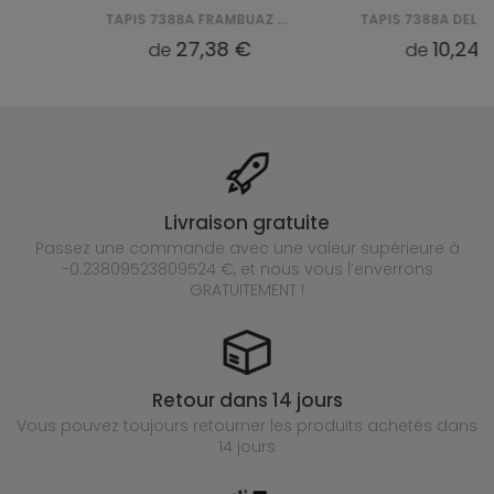
TAPIS 7388A FRAMBUAZ DELHI SFG
TAPIS 73
27,38 €
10,24 €
de
de
Livraison gratuite
Passez une commande avec une valeur supérieure à
-0.23809523809524 €, et nous vous l’enverrons
GRATUITEMENT !
Retour dans 14 jours
Vous pouvez toujours retourner les produits achetés
dans
14 jours