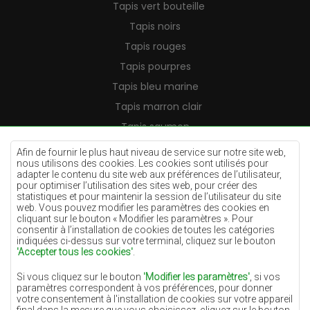
Tapis vert bouteille
Tapis noirs
Tapis rouges
Tapis pourpres
Tapis bleu marine
Tapis marron clair
Tapis saumon
Tapis crème
Afin de fournir le plus haut niveau de service sur notre site web,
nous utilisons des cookies. Les cookies sont utilisés pour
Tapis lilas
adapter le contenu du site web aux préférences de l’utilisateur,
pour optimiser l’utilisation des sites web, pour créer des
Tapis jaunes
statistiques et pour maintenir la session de l’utilisateur du site
Tapis menthe
web. Vous pouvez modifier les paramètres des cookies en
cliquant sur le bouton « Modifier les paramètres ». Pour
Tapis bleus
consentir à l’installation de cookies de toutes les catégories
indiquées ci-dessus sur votre terminal, cliquez sur le bouton
Tapis oranges
'Accepter tous les cookies'
.
Tapis roses
Si vous cliquez sur le bouton
'Modifier les paramètres'
, si vos
Tapis gris
paramètres correspondent à vos préférences, pour donner
votre consentement à l'installation de cookies sur votre appareil
Tapis terre cuite