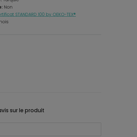
e:
Non
rtificat STANDARD 100 by OEKO-TEX®
mois
vis sur le produit