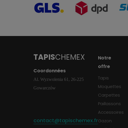
TAPIS
CHEMEX
Notre
offre
Coordonnées
Tapis
Al. Wyzwolenia 61, 26-225
Moquettes
Gowarczów
Carpettes
Paillassons
Accessoires
contact@tapischemex.fr
Gazon