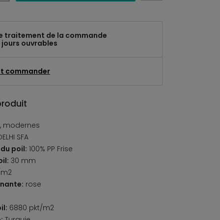
e traitement de la commande
 jours ouvrables
t commander
produit
, modernes
ELHI SFA
du poil:
100% PP Frise
il:
30 mm
/m2
nante:
rose
il:
6880 pkt/m2
:
Turquie