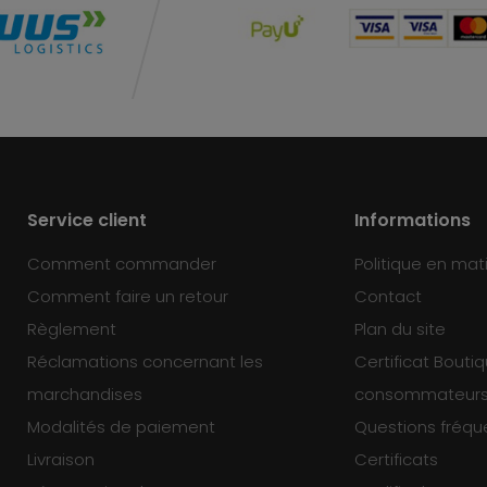
Service client
Informations
Comment commander
Politique en mat
Comment faire un retour
Contact
Règlement
Plan du site
Réclamations concernant les
Certificat Bouti
marchandises
consommateur
Modalités de paiement
Questions fréq
Livraison
Certificats