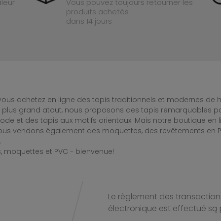
leur
Vous pouvez toujours retourner les
produits achetés
dans 14 jours
ous achetez en ligne des tapis traditionnels et modernes de hau
e plus grand atout, nous proposons des tapis remarquables po
de et des tapis aux motifs orientaux. Mais notre boutique en 
Nous vendons également des moquettes, des revêtements en PV
.
, moquettes et PVC - bienvenue!
Le règlement des transactions
électronique est effectué
są 