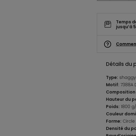
Temps d
jusqu’à 5
Commen
Détails du 
Type:
shaggy
Motif:
7388A D
Composition 
Hauteur du po
Poids:
1800 g
Couleur domi
Forme:
Circle
Densité du po
Paysd’origine