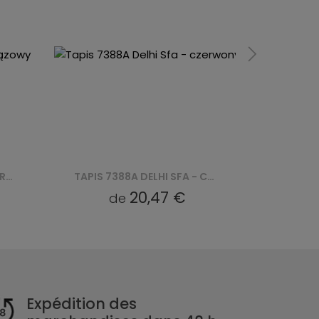
TAPIS 7388A DELHI SFA - CZERWONY
20,47 €
2
de
de
Expédition des