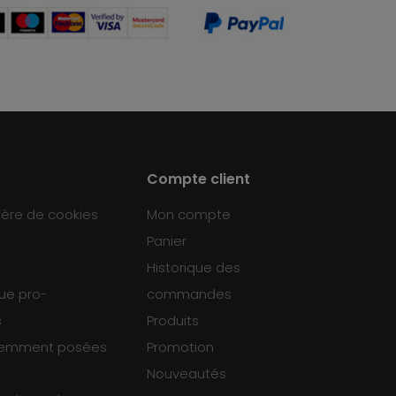
Compte client
ière de cookies
Mon compte
Panier
Historique des
que pro-
commandes
s
Produits
uemment posées
Promotion
Nouveautés