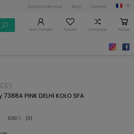
FR
À propos de nous
Blog
Contact
Mon compte
Favoris
Comparer
Panier
aggy
y 7388A PINK DELHI KOŁO SFA
0,00
/5
(0)
urs: