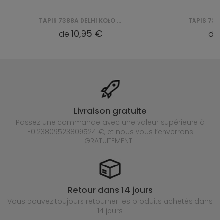
TAPIS 7388A DELHI KOŁO SFA - CZERWONY
TAPIS 7388A DELHI KOŁO SFA - RÓŻOWY
95 €
10,95 €
de
Livraison gratuite
Passez une commande avec une valeur supérieure à
-0.23809523809524 €, et nous vous l’enverrons
GRATUITEMENT !
Retour dans 14 jours
Vous pouvez toujours retourner les produits achetés
dans
14 jours