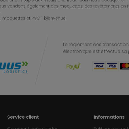
de et des tapis aux motifs orientaux. Mais notre boutique en 
Nous vendons également des moquettes, des revêtements en PV
.
, moquettes et PVC - bienvenue!
Le règlement des transactions
électronique est effectué
są 
Service client
Informations
Comment commander
Politique en mat