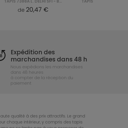
TAPIS 7388A L. DELHI SFI - BEŻOWY
TAPIS 7388A GUMUS DELHI SFI
20,47 €
20,47 €
de
de
Expédition des
marchandises dans 48 h
Nous expédions les marchandises
dans 48 heures
à compter de la réception du
paiement
te qualité à des prix attractifs. Le grand
ur chaque intérieur, y compris des tapis