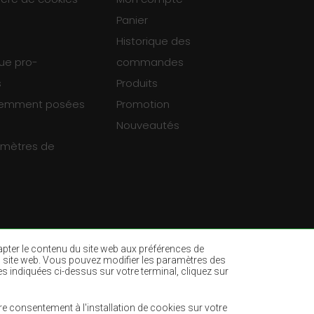
Panier
Historique des
que pro-
commandes
s
Produits
uemment posées
Promotion
Nouveautés
ramètres de
dapter le contenu du site web aux préférences de
ur du site web. Vous pouvez modifier les paramètres des
es indiquées ci-dessus sur votre terminal, cliquez sur
es
Tapis vert bouteille
ne
Tapis marron clair
e consentement à l'installation de cookies sur votre