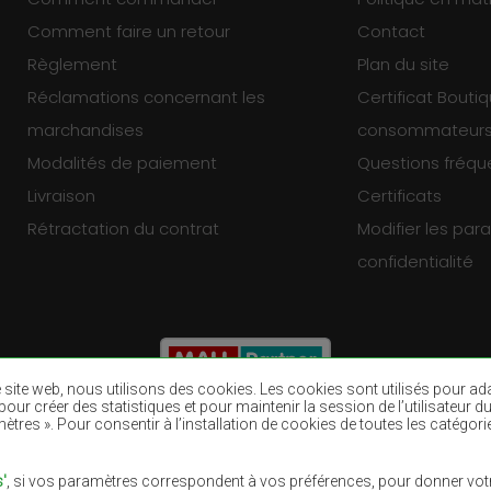
Comment faire un retour
Contact
Règlement
Plan du site
Réclamations concernant les
Certificat Bouti
marchandises
consommateur
Modalités de paiement
Questions fréq
Livraison
Certificats
Rétractation du contrat
Modifier les pa
confidentialité
re site web, nous utilisons des cookies. Les cookies sont utilisés pour a
eb, pour créer des statistiques et pour maintenir la session de l’utilisate
ètres ». Pour consentir à l’installation de cookies de toutes les catégori
Tapis bruns
Tapis bourgogn
Tapis pourpres
Tapis bleu mari
'
, si vos paramètres correspondent à vos préférences, pour donner votr