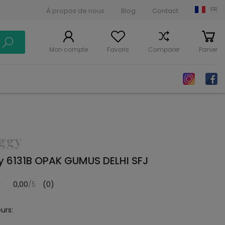
FR
À propos de nous
Blog
Contact
Mon compte
Favoris
Comparer
Panier
aggy
y 6131B OPAK GUMUS DELHI SFJ
0,00
/5
(0)
urs: