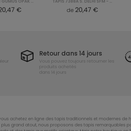
TAPIS 6133B GUMUS OPAK DELHI SFJ
TAPIS 7388A S. DELHI SFM - BIAŁY
 €
20,47 €
de
Retour dans 14 jours
leur
Vous pouvez toujours retourner les
produits achetés
dans 14 jours
ous achetez en ligne des tapis traditionnels et modernes de hau
e plus grand atout, nous proposons des tapis remarquables po