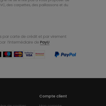
ligne ne se limite pas à vous proposer de
C, des carpettes, des paillassons et du
 par carte de crédit et par virement
par l’intermédiaire de
PayU
Compte client
ière de cookies
Mon compte