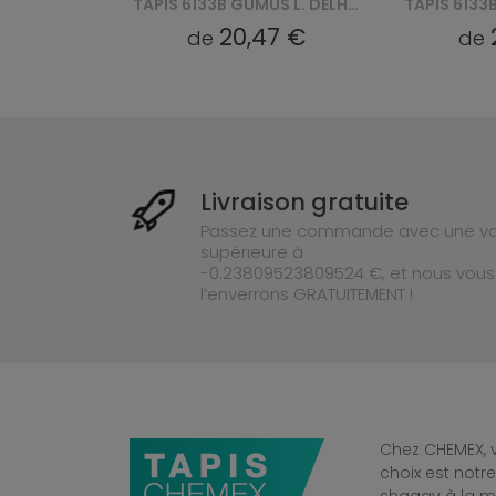
US DELHI SFJ
TAPIS 6133B GUMUS L. DELHI SFJ - BEŻOWY
20,47 €
20,47
de
de
Livraison gratuite
Passez une commande avec une va
supérieure à
-0.23809523809524 €, et nous vous
l’enverrons GRATUITEMENT !
Chez CHEMEX, v
choix est notr