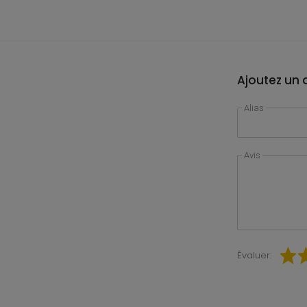
Ajoutez un a
Alias
Avis
Évaluer: