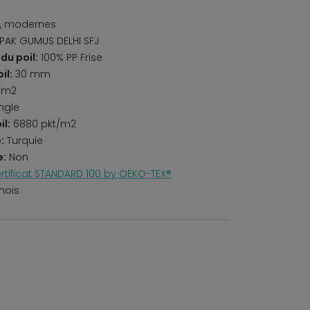
, modernes
PAK GUMUS DELHI SFJ
du poil:
100% PP Frise
il:
30 mm
/m2
ngle
il:
6880 pkt/m2
:
Turquie
e:
Non
rtificat STANDARD 100 by OEKO-TEX®
mois