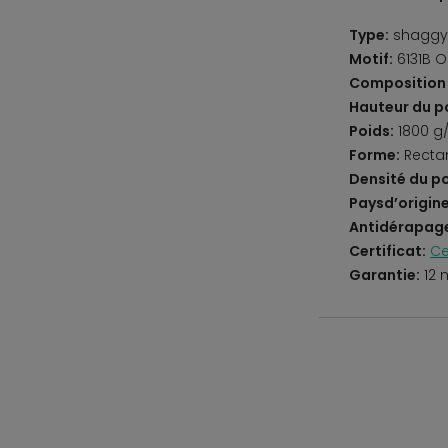
Type:
shaggy
Motif:
6131B O
Composition 
Hauteur du po
Poids:
1800 g
Forme:
Recta
Densité du po
Paysd’origine
Antidérapag
Certificat:
Ce
Garantie:
12 