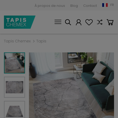
FR
À propos de nous
Blog
Contact
Tapis Chemex
Tapis