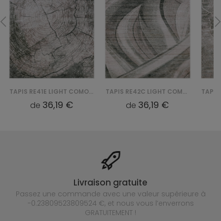
TAPIS RE41E LIGHT COMO YAT - BEŻOWY
TAPIS RE42C LIGHT COMO YAT - BEŻOWY
36,19 €
36,19 €
de
de
Livraison gratuite
Passez une commande avec une valeur supérieure à
-0.23809523809524 €, et nous vous l’enverrons
GRATUITEMENT !