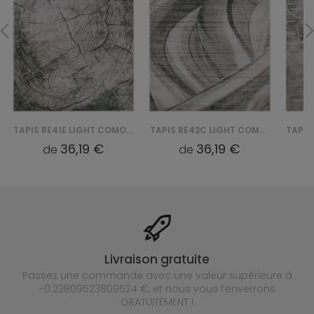
TAPIS RE41E LIGHT COMO YAT - BEŻOWY
TAPIS RE42C LIGHT COMO YAT - BEŻOWY
36,19 €
36,19 €
de
de
Livraison gratuite
Passez une commande avec une valeur supérieure à
-0.23809523809524 €, et nous vous l’enverrons
GRATUITEMENT !