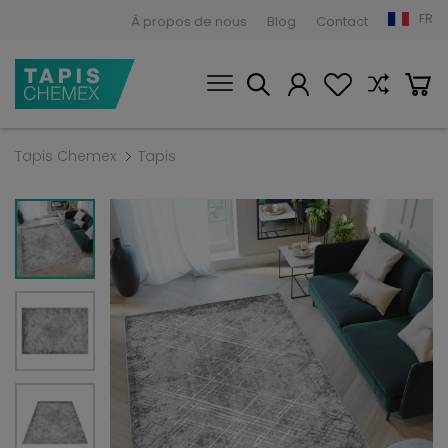
FR
À propos de nous
Blog
Contact
Tapis Chemex
Tapis