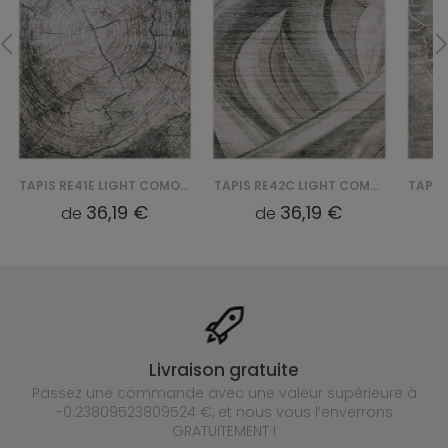
TAPIS RE41E LIGHT COMO YAT - BEŻOWY
TAPIS RE42C LIGHT COMO YAT - BEŻOWY
36,19 €
36,19 €
de
de
Livraison gratuite
Passez une commande avec une valeur supérieure à
-0.23809523809524 €, et nous vous l’enverrons
GRATUITEMENT !