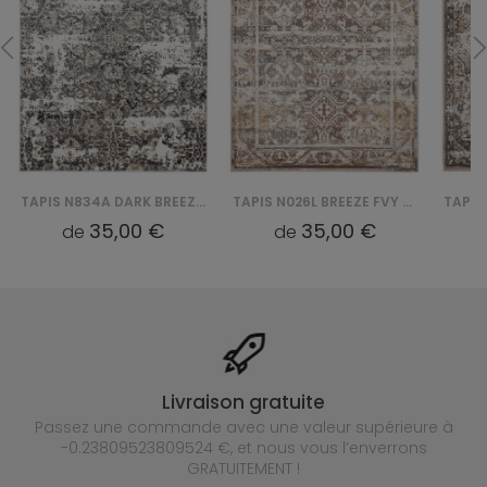
TAPIS N834A DARK BREEZE FVI - SZARY
TAPIS N026L BREEZE FVY - KREMOWY
35,00 €
35,00 €
de
de
Livraison gratuite
Passez une commande avec une valeur supérieure à
-0.23809523809524 €, et nous vous l’enverrons
GRATUITEMENT !