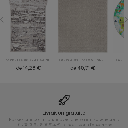
CARPETTE 8005 4 644 NIL CHODNIK
TAPIS 4300 CALMA - SREBRNY
TAPIS 
14,28 €
40,71 €
de
de
Livraison gratuite
Passez une commande avec une valeur supérieure à
-0.23809523809524 €, et nous vous l’enverrons