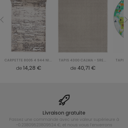
CARPETTE 8005 4 944 NIL CHODNIK
TAPIS 4300 CALMA - SREBRNY
TAPIS 
14,28 €
40,71 €
de
de
Livraison gratuite
Passez une commande avec une valeur supérieure à
-0.23809523809524 €, et nous vous l’enverrons