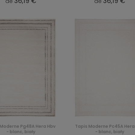
36,19 €
36,19 €
de
de
 Moderne Pg48A Hera Hbv
Tapis Moderne Pc45A Hera
- blanc, biały
- blanc, biały