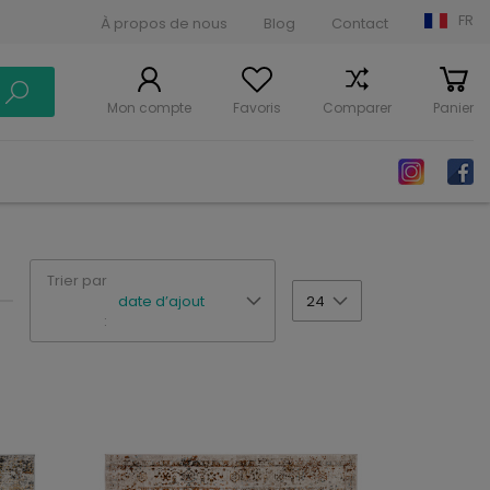
FR
À propos de nous
Blog
Contact
Mon compte
Favoris
Comparer
Panier
Trier par
date d’ajout
24
: