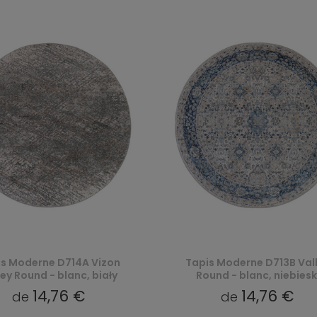
is Moderne D714A Vizon
Tapis Moderne D713B Val
ley Round - blanc, biały
Round - blanc, niebiesk
14,76 €
14,76 €
de
de