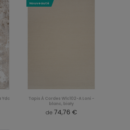
Nouveauté
a Ydc
Tapis À Cordes Wlc102-A Loni -
blanc, biały
74,76 €
de