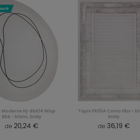
auté
s Moderne Hj-Bbk14 Wisp
Tapis Pk55A Como Hbv - bl
Bbk - blanc, biały
biały
20,24 €
36,19 €
de
de