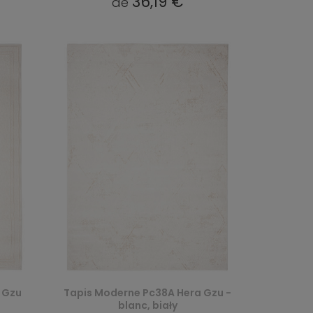
36,19 €
de
 Gzu
Tapis Moderne Pc38A Hera Gzu -
blanc, biały