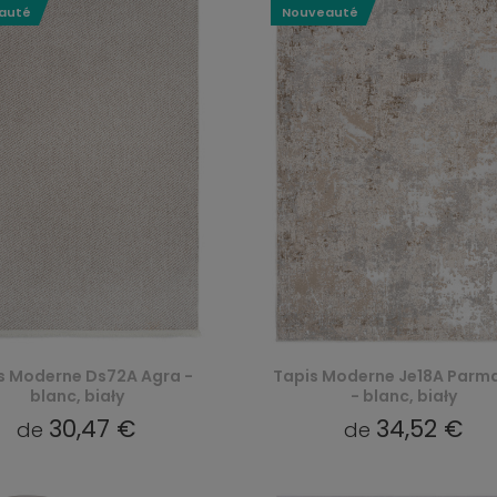
auté
Nouveauté
s Moderne Ds72A Agra -
Tapis Moderne Je18A Parm
blanc, biały
- blanc, biały
30,47 €
34,52 €
de
de