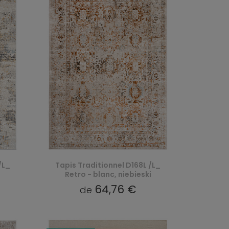
/L_
Tapis Traditionnel D168L /L_
i
Retro - blanc, niebieski
64,76 €
de