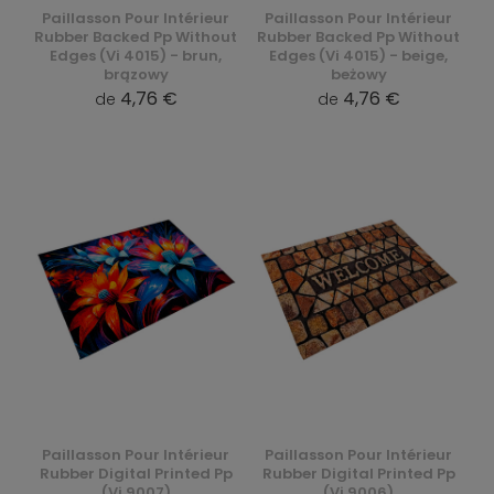
Paillasson Pour Intérieur
Paillasson Pour Intérieur
Rubber Backed Pp Without
Rubber Backed Pp Without
Edges (Vi 4015) - brun,
Edges (Vi 4015) - beige,
brązowy
beżowy
4,76 €
4,76 €
de
de
Paillasson Pour Intérieur
Paillasson Pour Intérieur
Rubber Digital Printed Pp
Rubber Digital Printed Pp
(Vi 9007)
(Vi 9006)