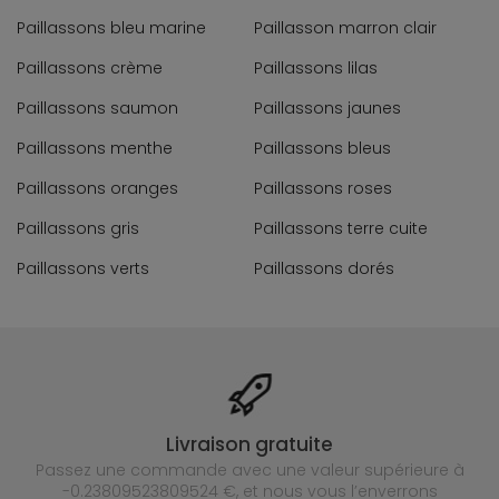
Paillassons bleu marine
Paillasson marron clair
Paillassons crème
Paillassons lilas
Paillassons saumon
Paillassons jaunes
Paillassons menthe
Paillassons bleus
Paillassons oranges
Paillassons roses
Paillassons gris
Paillassons terre cuite
Paillassons verts
Paillassons dorés
Livraison gratuite
Passez une commande avec une valeur supérieure à
-0.23809523809524 €, et nous vous l’enverrons