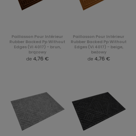
Paillasson Pour Intérieur
Paillasson Pour Intérieur
Rubber Backed Pp Without
Rubber Backed Pp Without
Edges (Vi 4017) - brun,
Edges (Vi 4017) - beige,
brązowy
beżowy
4,76 €
4,76 €
de
de