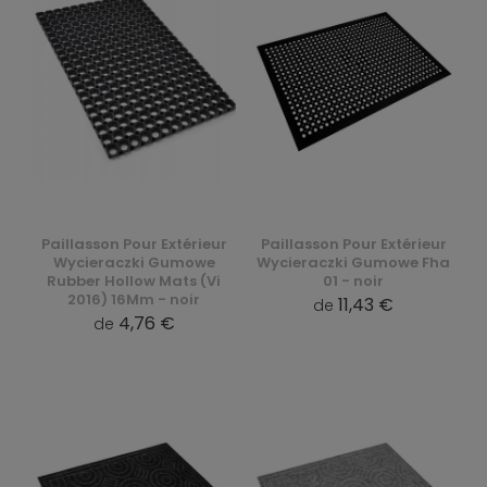
Paillasson Pour Extérieur
Paillasson Pour Extérieur
Wycieraczki Gumowe
Wycieraczki Gumowe Fha
Rubber Hollow Mats (Vi
01 - noir
2016) 16Mm - noir
11,43 €
de
4,76 €
de