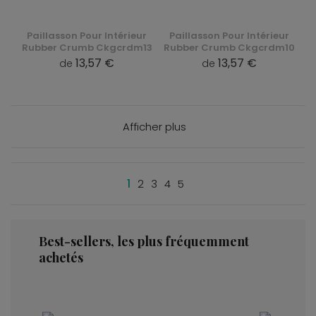
Paillasson Pour Intérieur
Paillasson Pour Intérieur
Rubber Crumb Ckgcrdm13
Rubber Crumb Ckgcrdm10
13,57 €
13,57 €
de
de
Afficher plus
1
2
3
4
5
Best-sellers, les plus fréquemment
achetés