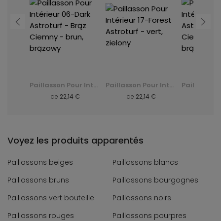
Paillasson Pour Intérieur 17-Forest Astroturf - vert, zielony
Paillasson Pour Intérieur 06-Dark Astroturf - Brąz Ciemny - brun, brązowy
Paillasson Pour Intérieur 17-Forest Astroturf - vert, zielony
 €
de
22,14 €
de
22,14 €
de
22,
Voyez les produits apparentés
Paillassons beiges
Paillassons blancs
Paillassons bruns
Paillassons bourgognes
Paillassons vert bouteille
Paillassons noirs
Paillassons rouges
Paillassons pourpres