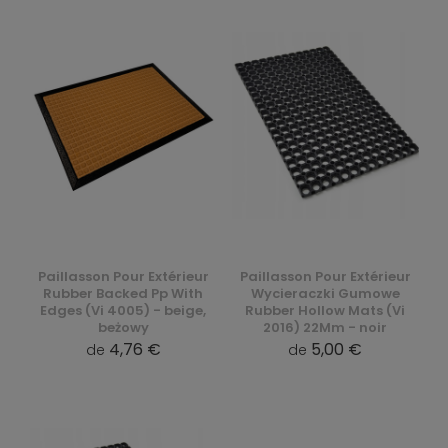
Paillasson Pour Extérieur
Paillasson Pour Extérieur
Rubber Backed Pp With
Wycieraczki Gumowe
Edges (Vi 4005) - beige,
Rubber Hollow Mats (Vi
beżowy
2016) 22Mm - noir
4,76 €
5,00 €
de
de