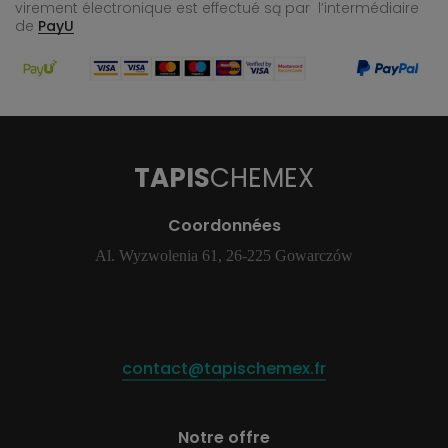
virement électronique est effectué
są par l’intermédiaire
de
PayU
TAPIS
CHEMEX
Coordonnées
Al. Wyzwolenia 61, 26-225 Gowarczów
contact@tapischemex.fr
Notre offre