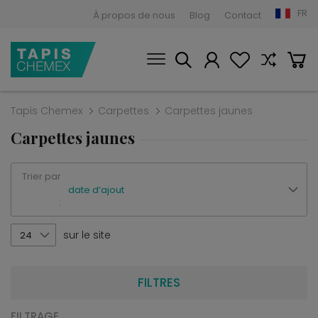
FR
À propos de nous
Blog
Contact
Tapis Chemex
Carpettes
Carpettes jaunes
Carpettes jaunes
Trier par
date d’ajout
:
sur le site
24
FILTRES
FILTRAGE