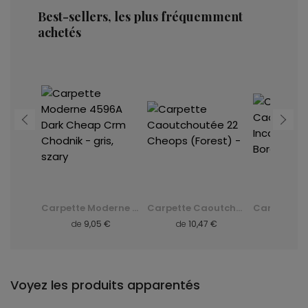
Best-sellers, les plus fréquemment
achetés
Carpette Caoutchoutée 10 Cheops ( ) - Bordo - rouge, czerwony
Carpette Moderne 4596A Dark Cheap Crm Chodnik - gris, szary
Carpette Caoutchoutée 22 Cheops (Forest) -
 €
de
9,05 €
de
10,47 €
de
10,
Voyez les produits apparentés