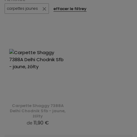
effacer le filtrey
carpettes jaunes
Carpette Shaggy 7388A
Delhi Chodnik Sfb - jaune,
żółty
11,90 €
de