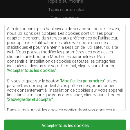
Tapis bleu marine
Tapis marron clair
Tapis saumon
Tapis crème
Afin de fournir le plus haut niveau de service sur notre site web,
nous utilisons des cookies. Les cookies sont utilisés pour
Tapis lilas
adapter le contenu du site web aux préférences de l’utilisateur,
pour optimiser l’utilisation des sites web, pour créer des
Tapis jaunes
statistiques et pour maintenir la session de l’utilisateur du site
Tapis menthe
web. Vous pouvez modifier les paramètres des cookies en
cliquant sur le bouton « Modifier les paramètres ». Pour
Tapis bleus
consentir à l’installation de cookies de toutes les catégories
indiquées ci-dessus sur votre terminal, cliquez sur le bouton
Tapis oranges
'Accepter tous les cookies'
.
Tapis roses
Si vous cliquez sur le bouton
'Modifier les paramètres'
, si vos
Tapis gris
paramètres correspondent à vos préférences, pour donner
votre consentement à l'installation de cookies sur votre appareil
Tapis terre cuite
final dans la mesure que vous choisissez, cliquez sur le bouton
'Sauvegarder et accepter'
.
Tapis verts
Dans la mesure où les cookies contiendront vos données à
Tapis dorés
caractère personnel, la base du traitement est l'intérêt légitime
du responsable du traitement des données (DYWANYCHEMEX)
ou de tiers sous la forme de la fourniture de services de haute
Accepter tous les cookies
qualité sur notre site Web et des activités de marketing du