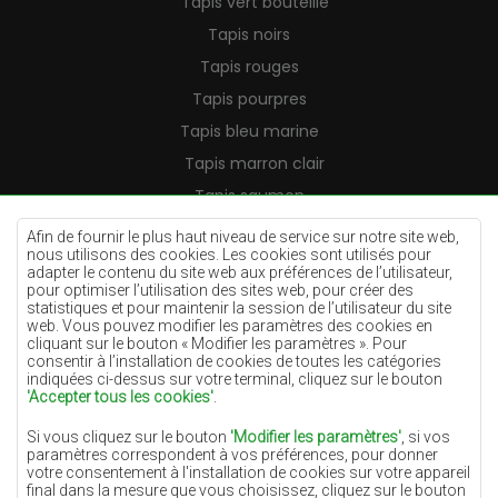
Tapis vert bouteille
Tapis noirs
Tapis rouges
Tapis pourpres
Tapis bleu marine
Tapis marron clair
Tapis saumon
Tapis crème
Afin de fournir le plus haut niveau de service sur notre site web,
nous utilisons des cookies. Les cookies sont utilisés pour
Tapis lilas
adapter le contenu du site web aux préférences de l’utilisateur,
pour optimiser l’utilisation des sites web, pour créer des
Tapis jaunes
statistiques et pour maintenir la session de l’utilisateur du site
Tapis menthe
web. Vous pouvez modifier les paramètres des cookies en
cliquant sur le bouton « Modifier les paramètres ». Pour
Tapis bleus
consentir à l’installation de cookies de toutes les catégories
indiquées ci-dessus sur votre terminal, cliquez sur le bouton
Tapis oranges
'Accepter tous les cookies'
.
Tapis roses
Si vous cliquez sur le bouton
'Modifier les paramètres'
, si vos
Tapis gris
paramètres correspondent à vos préférences, pour donner
votre consentement à l'installation de cookies sur votre appareil
Tapis terre cuite
final dans la mesure que vous choisissez, cliquez sur le bouton