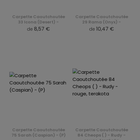
Carpette Caoutchoutée
Carpette Caoutchoutée
33 Icona (Desert) -
29 Rama (Onyx) -
8,57 €
10,47 €
de
de
Carpette Caoutchoutée
Carpette Caoutchoutée
75 Sarah (Caspian) - (P)
84 Cheops ( ) - Rudy -