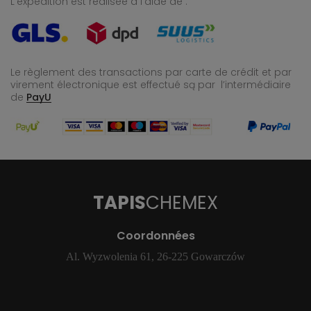
L’expédition est réalisée à l’aide de :
Le règlement des transactions par carte de crédit et par
virement électronique est effectué
są par l’intermédiaire
de
PayU
TAPIS
CHEMEX
Coordonnées
Al. Wyzwolenia 61, 26-225 Gowarczów