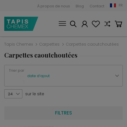
FR
À propos de nous
Blog
Contact
Tapis Chemex
Carpettes
Carpettes caoutchoutées
Carpettes caoutchoutées
Trier par
date d’ajout
:
sur le site
24
FILTRES