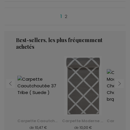
1
2
Best-sellers, les plus fréquemment
achetés
Carpette Caoutchoutée 22 Cheops (Forest) -
Carpette Caoutchoutée 37 Tribe ( Suede )
Carpette Moderne L889B Luxury Esm Chodnik - gris, szary
 €
de
10,47 €
de
10,00 €
de
9,