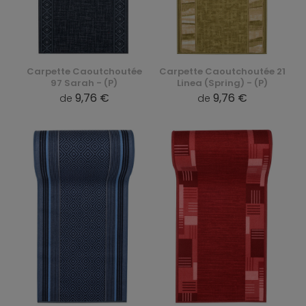
Carpette Caoutchoutée
Carpette Caoutchoutée 21
97 Sarah - (P)
Linea (Spring) - (P)
9,76 €
9,76 €
de
de