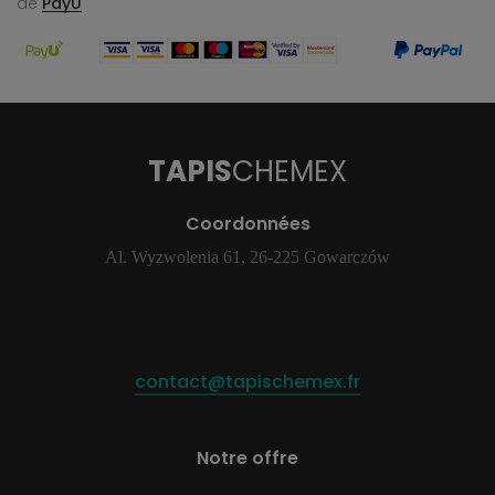
de
PayU
TAPIS
CHEMEX
Coordonnées
Al. Wyzwolenia 61, 26-225 Gowarczów
contact@tapischemex.fr
Notre offre