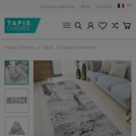
FR
À propos de nous
Blog
Contact
Tapis Chemex
Tapis
Tapis modernes