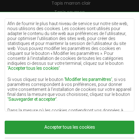
Tapis marron clair
Tapis saumon
Tapis crème
Afin de fournir le plus haut niveau de service sur notre site web,
nous utilisons des cookies. Les cookies sont utilisés pour
Tapis lilas
adapter le contenu du site web aux préférences de l’utilisateur,
pour optimiser l’utilisation des sites web, pour créer des
Tapis jaunes
statistiques et pour maintenir la session de l’utilisateur du site
Tapis menthe
web. Vous pouvez modifier les paramètres des cookies en
cliquant sur le bouton « Modifier les paramètres ». Pour
Tapis bleus
consentir à l’installation de cookies de toutes les catégories
indiquées ci-dessus sur votre terminal, cliquez sur le bouton
Tapis oranges
'Accepter tous les cookies'
.
Tapis roses
Si vous cliquez sur le bouton
'Modifier les paramètres'
, si vos
Tapis gris
paramètres correspondent à vos préférences, pour donner
votre consentement à l'installation de cookies sur votre appareil
Tapis terre cuite
final dans la mesure que vous choisissez, cliquez sur le bouton
'Sauvegarder et accepter'
.
Tapis verts
Dans la mesure où les cookies contiendront vos données à
Tapis dorés
caractère personnel, la base du traitement est l'intérêt légitime
du responsable du traitement des données (DYWANYCHEMEX)
ou de tiers sous la forme de la fourniture de services de haute
Accepter tous les cookies
qualité sur notre site Web et des activités de marketing du
responsable du traitement des données et de ses Partenaires de
Copyright 2022
Tapis Chemex.
Tous droits réservés.