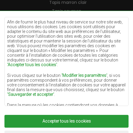
Tapis marron clair
Tapis saumon
Tapis crème
Afin de fournir le plus haut niveau de service sur notre site web,
nous utilisons des cookies. Les cookies sont utilisés pour
Tapis lilas
adapter le contenu du site web aux préférences de l’utilisateur,
pour optimiser l’utilisation des sites web, pour créer des
Tapis jaunes
statistiques et pour maintenir la session de l’utilisateur du site
Tapis menthe
web. Vous pouvez modifier les paramètres des cookies en
cliquant sur le bouton « Modifier les paramètres ». Pour
Tapis bleus
consentir à l’installation de cookies de toutes les catégories
indiquées ci-dessus sur votre terminal, cliquez sur le bouton
Tapis oranges
'Accepter tous les cookies'
.
Tapis roses
Si vous cliquez sur le bouton
'Modifier les paramètres'
, si vos
Tapis gris
paramètres correspondent à vos préférences, pour donner
votre consentement à l'installation de cookies sur votre appareil
Tapis terre cuite
final dans la mesure que vous choisissez, cliquez sur le bouton
'Sauvegarder et accepter'
.
Tapis verts
Dans la mesure où les cookies contiendront vos données à
Tapis dorés
caractère personnel, la base du traitement est l'intérêt légitime
du responsable du traitement des données (DYWANYCHEMEX)
ou de tiers sous la forme de la fourniture de services de haute
Accepter tous les cookies
qualité sur notre site Web et des activités de marketing du
responsable du traitement des données et de ses Partenaires de
Copyright 2022
Tapis Chemex.
Tous droits réservés.