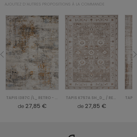
AJOUTEZ D’AUTRES PROPOSITIONS À LA COMMANDE
TAPIS I387C /L_ RETRO - NIEBIESKI, BIAŁY
TAPIS K757A SH_D_ / RETRO - BEŻOWY, BIAŁY
27,85 €
27,85 €
de
de