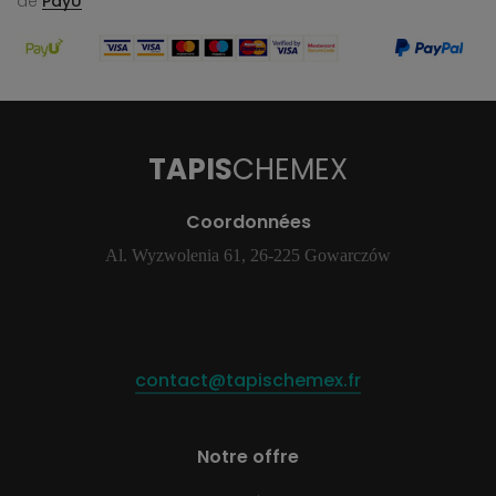
de
PayU
TAPIS
CHEMEX
Coordonnées
Al. Wyzwolenia 61, 26-225 Gowarczów
contact@tapischemex.fr
Notre offre