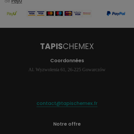
de
PayU
TAPIS
CHEMEX
Coordonnées
Al. Wyzwolenia 61, 26-225 Gowarczów
contact@tapischemex.fr
Notre offre