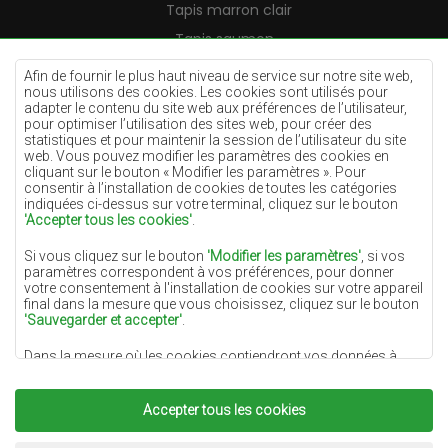
Tapis marron clair
Tapis saumon
Tapis crème
Afin de fournir le plus haut niveau de service sur notre site web,
nous utilisons des cookies. Les cookies sont utilisés pour
Tapis lilas
adapter le contenu du site web aux préférences de l’utilisateur,
pour optimiser l’utilisation des sites web, pour créer des
Tapis jaunes
statistiques et pour maintenir la session de l’utilisateur du site
Tapis menthe
web. Vous pouvez modifier les paramètres des cookies en
cliquant sur le bouton « Modifier les paramètres ». Pour
Tapis bleus
consentir à l’installation de cookies de toutes les catégories
indiquées ci-dessus sur votre terminal, cliquez sur le bouton
Tapis oranges
'Accepter tous les cookies'
.
Tapis roses
Si vous cliquez sur le bouton
'Modifier les paramètres'
, si vos
Tapis gris
paramètres correspondent à vos préférences, pour donner
votre consentement à l'installation de cookies sur votre appareil
Tapis terre cuite
final dans la mesure que vous choisissez, cliquez sur le bouton
'Sauvegarder et accepter'
.
Tapis verts
Dans la mesure où les cookies contiendront vos données à
Tapis dorés
caractère personnel, la base du traitement est l'intérêt légitime
du responsable du traitement des données (DYWANYCHEMEX)
ou de tiers sous la forme de la fourniture de services de haute
Accepter tous les cookies
qualité sur notre site Web et des activités de marketing du
responsable du traitement des données et de ses Partenaires de
Copyright 2022
Tapis Chemex.
Tous droits réservés.