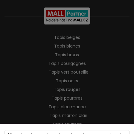
Tapis beiges
Tapis blancs
Tapis bruns
Tapis bourgognes
Tapis vert bouteille
Tapis noirs
Tapis rouges
Tapis pourpres
Tapis bleu marine
Tapis marron clair
Tapis saumon
Tapis crème