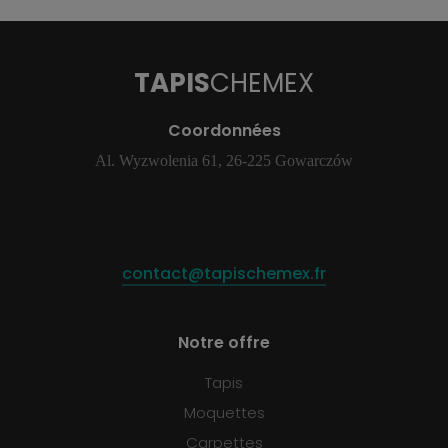
TAPIS
CHEMEX
Coordonnées
Al. Wyzwolenia 61, 26-225 Gowarczów
contact@tapischemex.fr
Notre offre
Tapis
Moquettes
Carpettes