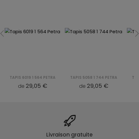
TAPIS 6019 1 564 PETRA
TAPIS 5058 1 744 PETRA
TAP
29,05 €
29,05 €
de
de
Livraison gratuite