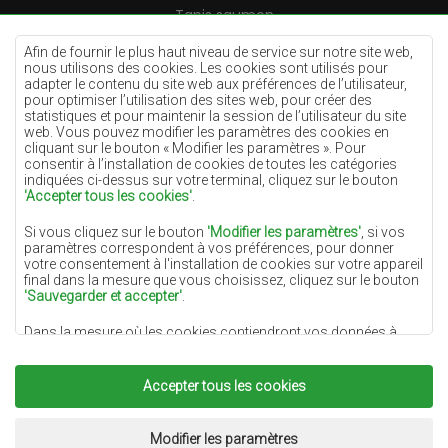
Tapis saumon
Tapis crème
Afin de fournir le plus haut niveau de service sur notre site web,
nous utilisons des cookies. Les cookies sont utilisés pour
Tapis lilas
adapter le contenu du site web aux préférences de l’utilisateur,
pour optimiser l’utilisation des sites web, pour créer des
Tapis jaunes
statistiques et pour maintenir la session de l’utilisateur du site
Tapis menthe
web. Vous pouvez modifier les paramètres des cookies en
cliquant sur le bouton « Modifier les paramètres ». Pour
Tapis bleus
consentir à l’installation de cookies de toutes les catégories
indiquées ci-dessus sur votre terminal, cliquez sur le bouton
Tapis oranges
'Accepter tous les cookies'
.
Tapis roses
Si vous cliquez sur le bouton
'Modifier les paramètres'
, si vos
Tapis gris
paramètres correspondent à vos préférences, pour donner
votre consentement à l'installation de cookies sur votre appareil
Tapis terre cuite
final dans la mesure que vous choisissez, cliquez sur le bouton
'Sauvegarder et accepter'
.
Tapis verts
Dans la mesure où les cookies contiendront vos données à
Tapis dorés
caractère personnel, la base du traitement est l'intérêt légitime
du responsable du traitement des données (DYWANYCHEMEX)
ou de tiers sous la forme de la fourniture de services de haute
Accepter tous les cookies
qualité sur notre site Web et des activités de marketing du
responsable du traitement des données et de ses Partenaires de
Copyright 2022
Tapis Chemex.
Tous droits réservés.
confiance.
Réalisation:
www.dimax.pl
Modifier les paramètres