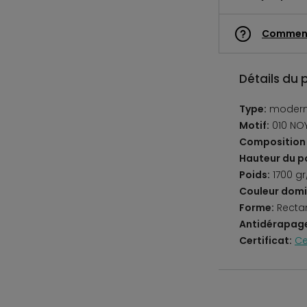
Commen
Détails du 
Type:
moder
Motif:
010 NO
Composition 
Hauteur du po
Poids:
1700 g
Couleur domi
Forme:
Recta
Antidérapag
Certificat:
Ce