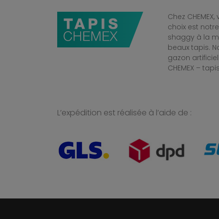
Chez CHEMEX, v
choix est notr
shaggy à la mo
beaux tapis. 
gazon artificiel
CHEMEX – tapis
L’expédition est réalisée à l’aide de :