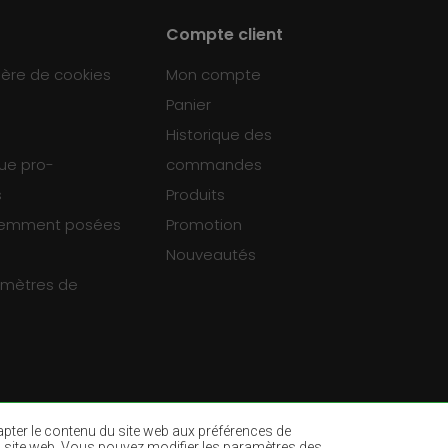
Compte client
ière de cookies
Mon compte
Panier
Historique des
que pro-
commandes
s
Produits
uemment posées
Promotion
Nouveautés
ramètres de
dapter le contenu du site web aux préférences de
ur du site web. Vous pouvez modifier les paramètres des