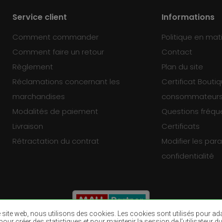
Service client
Informations
Comment commander
Politique en mat
Comment faire un retour
Contact
Règlement
Plan du site
Réclamations concernant les
Certificat Bouti
marchandises
consommateur
Modalités de paiement
Questions fréq
Livraison
Certificats
Rétractation du contrat
Modifier les pa
confidentialité
re site web, nous utilisons des cookies. Les cookies sont utilisés pour a
eb, pour créer des statistiques et pour maintenir la session de l’utilisate