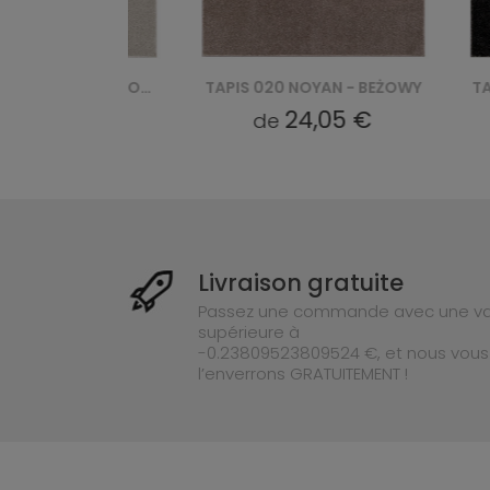
TAPIS 030 NOYAN - KREMOWY
TAPIS 020 NOYAN - BEŻOWY
TAPIS 040
5 €
24,05 €
de
de
Livraison gratuite
Passez une commande avec une va
supérieure à
-0.23809523809524 €, et nous vous
l’enverrons GRATUITEMENT !