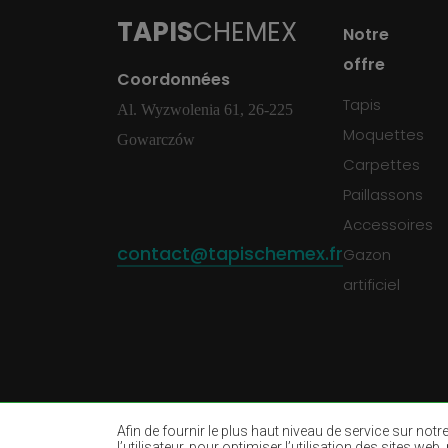
TAPIS
CHEMEX
Notre
offre
Coordonnées
Tapis
Al. Wyzwolenia 61, 26-225
Moquettes
Gowarczów
Carpettes
Paillassons
Accessoires
contact@tapischemex.fr
Gazon
artificiel
Afin de fournir le plus haut niveau de service sur not
l’utilisateur, pour optimiser l’utilisation des sites w