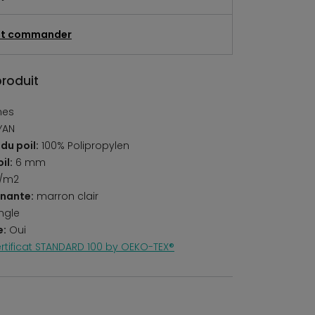
t commander
produit
nes
YAN
du poil:
100% Polipropylen
il:
6 mm
r/m2
nante:
marron clair
ngle
e:
Oui
rtificat STANDARD 100 by OEKO-TEX®