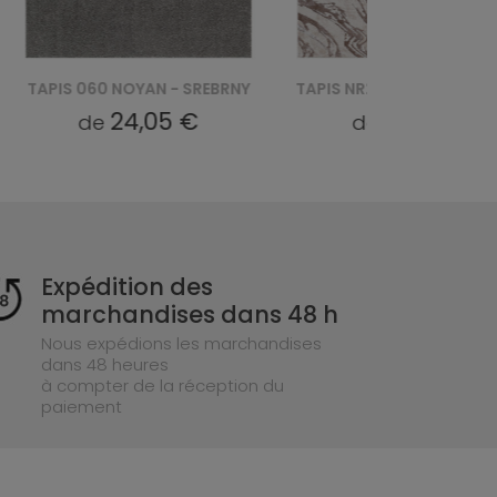
S 060 NOYAN - SREBRNY
TAPIS NR22A LIGHT COMO HFW - BRĄZOWY
24,05 €
36,19 €
de
de
Expédition des
marchandises dans 48 h
Nous expédions les marchandises
dans 48 heures
à compter de la réception du
paiement