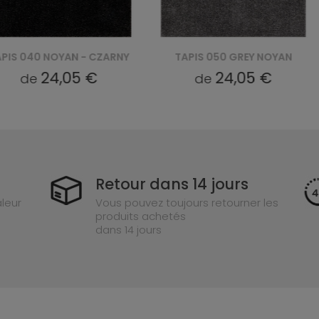
 NOYAN - CZARNY
TAPIS 050 GREY NOYAN
TAPI
24,05 €
24,05 €
de
Retour dans 14 jours
leur
Vous pouvez toujours retourner les
produits achetés
dans 14 jours