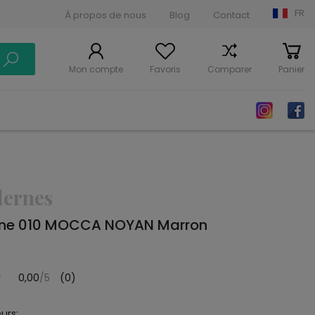
FR
À propos de nous
Blog
Contact
Mon compte
Favoris
Comparer
Panier
dernes
rne 010 MOCCA NOYAN Marron
0,00
/5
(0)
urs: