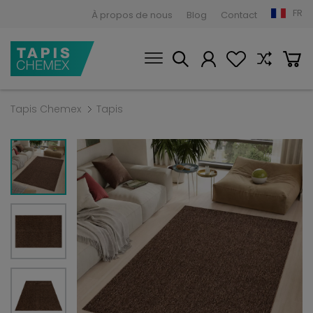
FR
À propos de nous
Blog
Contact
Tapis Chemex
Tapis