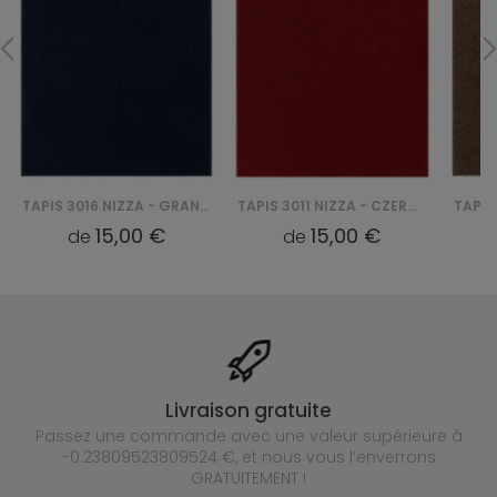
TAPIS 3016 NIZZA - GRANATOWY
TAPIS 3011 NIZZA - CZERWONY
15,00 €
15,00 €
de
de
Livraison gratuite
Passez une commande avec une valeur supérieure à
-0.23809523809524 €, et nous vous l’enverrons
GRATUITEMENT !