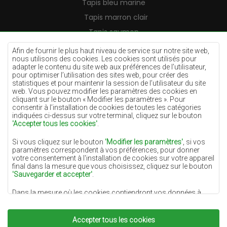
Tapis bleu marine
Tapis marron clair
Tapis saumon
Tapis crème
Afin de fournir le plus haut niveau de service sur notre site web,
nous utilisons des cookies. Les cookies sont utilisés pour
Tapis lilas
adapter le contenu du site web aux préférences de l’utilisateur,
pour optimiser l’utilisation des sites web, pour créer des
Tapis jaunes
statistiques et pour maintenir la session de l’utilisateur du site
Tapis menthe
web. Vous pouvez modifier les paramètres des cookies en
cliquant sur le bouton « Modifier les paramètres ». Pour
Tapis bleus
consentir à l’installation de cookies de toutes les catégories
indiquées ci-dessus sur votre terminal, cliquez sur le bouton
Tapis oranges
'Accepter tous les cookies'
.
Tapis roses
Si vous cliquez sur le bouton
'Modifier les paramètres'
, si vos
Tapis gris
paramètres correspondent à vos préférences, pour donner
votre consentement à l'installation de cookies sur votre appareil
Tapis terre cuite
final dans la mesure que vous choisissez, cliquez sur le bouton
'Sauvegarder et accepter'
.
Tapis verts
Dans la mesure où les cookies contiendront vos données à
Tapis dorés
caractère personnel, la base du traitement est l'intérêt légitime
du responsable du traitement des données (DYWANYCHEMEX)
ou de tiers sous la forme de la fourniture de services de haute
Accepter tous les cookies
qualité sur notre site Web et des activités de marketing du