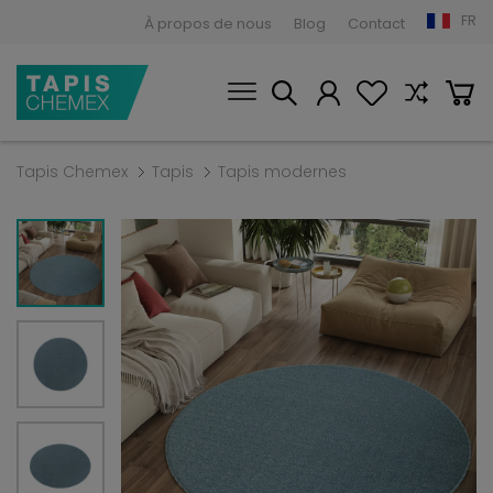
FR
À propos de nous
Blog
Contact
Tapis Chemex
Tapis
Tapis modernes