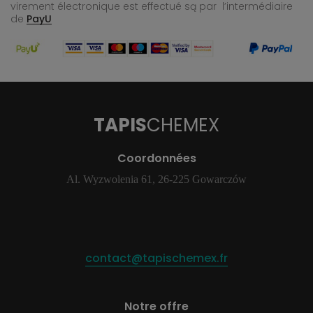
virement électronique est effectué
są par l’intermédiaire
de
PayU
TAPIS
CHEMEX
Coordonnées
Al. Wyzwolenia 61, 26-225 Gowarczów
contact@tapischemex.fr
Notre offre