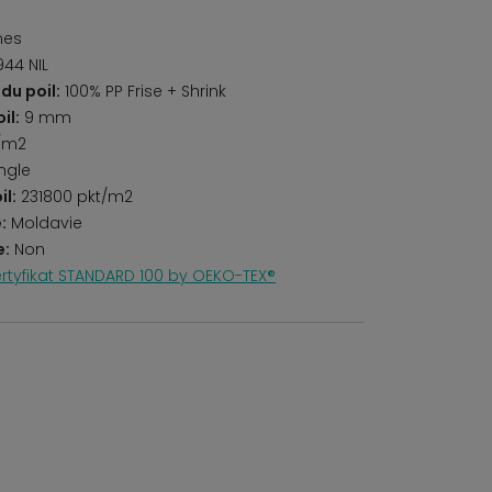
nes
944 NIL
du poil:
100% PP Frise + Shrink
il:
9 mm
/m2
ngle
il:
231800 pkt/m2
:
Moldavie
e:
Non
rtyfikat STANDARD 100 by OEKO-TEX®