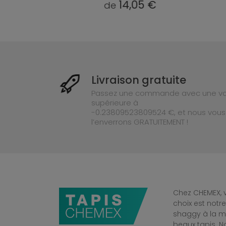
9 €
14,05 €
de
de
Livraison gratuite
Passez une commande avec une va
supérieure à
-0.23809523809524 €, et nous vous
l’enverrons GRATUITEMENT !
Chez CHEMEX, v
choix est notr
shaggy à la mo
beaux tapis. 