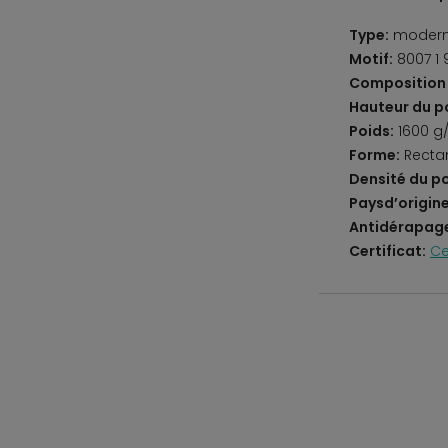
Type:
moder
Motif:
8007 1 
Composition 
Hauteur du po
Poids:
1600 g
Forme:
Recta
Densité du po
Paysd’origine
Antidérapag
Certificat:
Ce