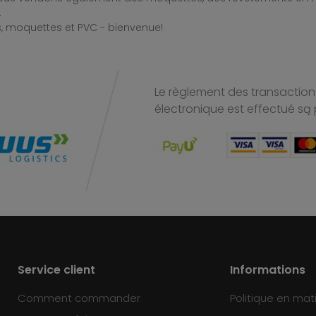
.
, moquettes et PVC - bienvenue!
Le règlement des transactions
électronique est effectué
są 
Service client
Informations
Comment commander
Politique en mat