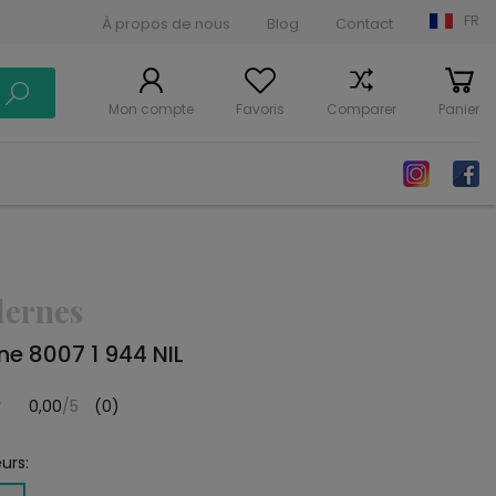
FR
À propos de nous
Blog
Contact
Mon compte
Favoris
Comparer
Panier
dernes
e 8007 1 944 NIL
0,00
/5
(0)
urs: