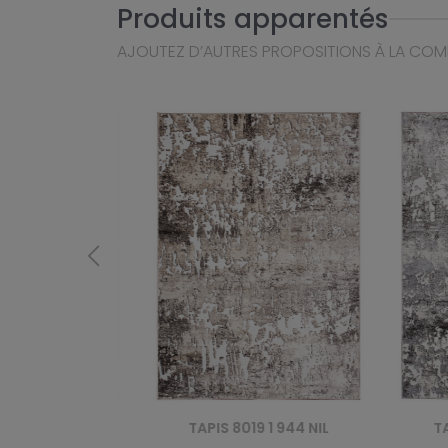
Produits apparentés
AJOUTEZ D’AUTRES PROPOSITIONS À LA CO
644 NIL
TAPIS 8019 1 944 NIL
TAPIS 8