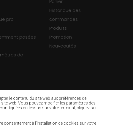
Panier
Historique des
que pro-
commandes
s
Produits
uemment posées
Promotion
Nouveautés
ramètres de
dapter le contenu du site web aux préférences de
ur du site web. Vous pouvez modifier les paramètres des
es indiquées ci-dessus sur votre terminal, cliquez sur
es
Tapis vert bouteille
ne
Tapis marron clair
e consentement à l'installation de cookies sur votre
Tapis menthe