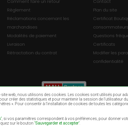
Comment faire un retour
Contact
Règlement
Plan du site
Réclamations concernant les
Certificat Bouti
marchandises
consommateur
Modalités de paiement
Questions fréq
Livraison
Certificats
Rétractation du contrat
Modifier les pa
confidentialité
re site web, nous utilisons des cookies. Les cookies sont utilisés pour a
eb, pour créer des statistiques et pour maintenir la session de l’utilisate
ètres ». Pour consentir à l’installation de cookies de toutes les catégori
Tapis bruns
Tapis bourgogn
Tapis pourpres
Tapis bleu mari
'
, si vos paramètres correspondent à vos préférences, pour donner votr
liquez sur le bouton
'Sauvegarder et accepter'
.
Tapis lilas
Tapis jaunes