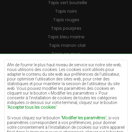
Tapis vert bouteille
Tapis noirs
Tapis rouges
Tapis pourpres
Tapis bleu marine
Tapis marron clair
Tapis saumon
Tapis crème
Afin de fournir le plus haut niveau de service sur notre site web,
nous utilisons des cookies. Les cookies sont utilisés pour
Tapis lilas
adapter le contenu du site web aux préférences de l’utilisateur,
pour optimiser l’utilisation des sites web, pour créer des
Tapis jaunes
statistiques et pour maintenir la session de l’utilisateur du site
Tapis menthe
web. Vous pouvez modifier les paramètres des cookies en
cliquant sur le bouton « Modifier les paramètres ». Pour
Tapis bleus
consentir à l’installation de cookies de toutes les catégories
indiquées ci-dessus sur votre terminal, cliquez sur le bouton
Tapis oranges
'Accepter tous les cookies'
.
Tapis roses
Si vous cliquez sur le bouton
'Modifier les paramètres'
, si vos
Tapis gris
paramètres correspondent à vos préférences, pour donner
votre consentement à l'installation de cookies sur votre appareil
Tapis terre cuite