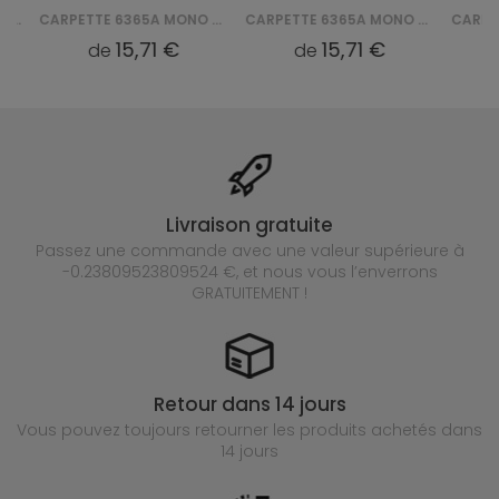
CARPETTE 6365A MONO CHODNIK GNH - ZIELONY
CARPETTE 6365A MONO CHODNIK GNH - CZERWONY
15,71 €
15,71 €
de
de
d
Livraison gratuite
Passez une commande avec une valeur supérieure à
-0.23809523809524 €, et nous vous l’enverrons
GRATUITEMENT !
Retour dans 14 jours
Vous pouvez toujours retourner les produits achetés
dans
14 jours