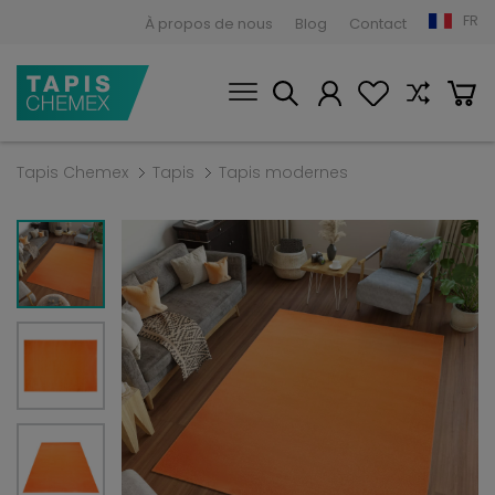
FR
À propos de nous
Blog
Contact
Tapis Chemex
Tapis
Tapis modernes