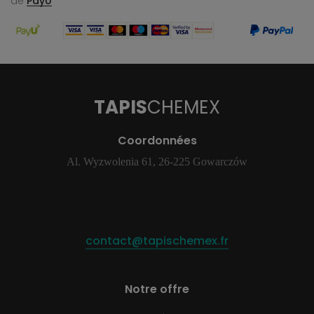
de
PayU
TAPIS
CHEMEX
Coordonnées
Al. Wyzwolenia 61, 26-225 Gowarczów
contact@tapischemex.fr
Notre offre