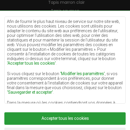
Tapis marron clair
Tapis saumon
Tapis crème
Afin de fournir le plus haut niveau de service sur notre site web,
nous utilisons des cookies. Les cookies sont utilisés pour
Tapis lilas
adapter le contenu du site web aux préférences de l’utilisateur,
pour optimiser l’utilisation des sites web, pour créer des
Tapis jaunes
statistiques et pour maintenir la session de l’utilisateur du site
Tapis menthe
web. Vous pouvez modifier les paramètres des cookies en
cliquant sur le bouton « Modifier les paramètres ». Pour
Tapis bleus
consentir à l’installation de cookies de toutes les catégories
indiquées ci-dessus sur votre terminal, cliquez sur le bouton
Tapis oranges
'Accepter tous les cookies'
.
Tapis roses
Si vous cliquez sur le bouton
'Modifier les paramètres'
, si vos
Tapis gris
paramètres correspondent à vos préférences, pour donner
votre consentement à l'installation de cookies sur votre appareil
Tapis terre cuite
final dans la mesure que vous choisissez, cliquez sur le bouton
'Sauvegarder et accepter'
.
Tapis verts
Dans la mesure où les cookies contiendront vos données à
Tapis dorés
caractère personnel, la base du traitement est l'intérêt légitime
du responsable du traitement des données (DYWANYCHEMEX)
ou de tiers sous la forme de la fourniture de services de haute
Accepter tous les cookies
qualité sur notre site Web et des activités de marketing du
responsable du traitement des données et de ses Partenaires de
Copyright 2022
Tapis Chemex.
Tous droits réservés.