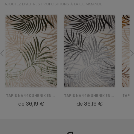
AJOUTEZ D’AUTRES PROPOSITIONS À LA COMMANDE
TAPIS NA44G SHRNIK EN HBF - KREMOWY, ZŁOTY
TAPIS NA44D SHRNIK EN HBJ - KREMOWY, ZŁOTY
36,19 €
36,19 €
de
de