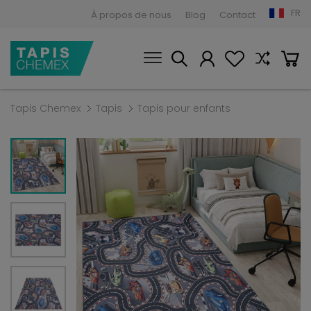
FR
À propos de nous
Blog
Contact
Tapis Chemex
Tapis
Tapis pour enfants