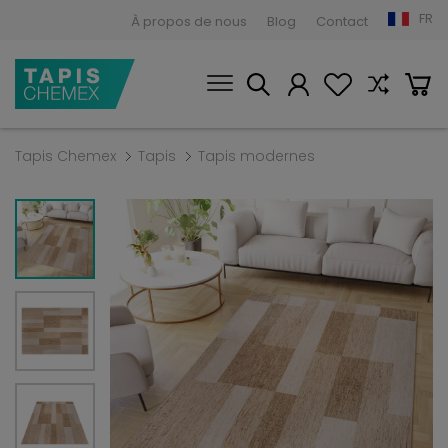
FR
À propos de nous
Blog
Contact
Tapis Chemex
Tapis
Tapis modernes